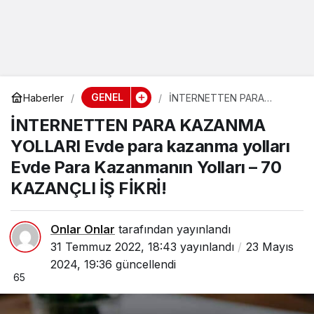
GENEL
Haberler
İNTERNETTEN PARA
KAZANMA YOLLARI Evde
İNTERNETTEN PARA KAZANMA
para kazanma yolları Evde
Para Kazanmanın Yolları –
YOLLARI Evde para kazanma yolları
70 KAZANÇLI İŞ FİKRİ!
Evde Para Kazanmanın Yolları – 70
KAZANÇLI İŞ FİKRİ!
Onlar Onlar
tarafından yayınlandı
31 Temmuz 2022, 18:43
yayınlandı
23 Mayıs
2024, 19:36
güncellendi
65