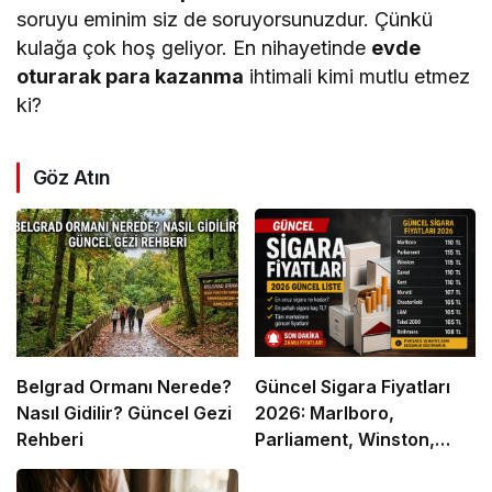
soruyu eminim siz de soruyorsunuzdur. Çünkü
kulağa çok hoş geliyor. En nihayetinde
evde
oturarak para kazanma
ihtimali kimi mutlu etmez
ki?
Göz Atın
Belgrad Ormanı Nerede?
Güncel Sigara Fiyatları
Nasıl Gidilir? Güncel Gezi
2026: Marlboro,
Rehberi
Parliament, Winston,
Camel ve Tüm Sigara
Markalarının Zamlı Fiyat