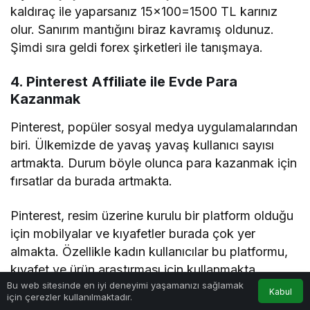
kaldıraç ile yaparsanız 15×100=1500 TL karınız
olur. Sanırım mantığını biraz kavramış oldunuz.
Şimdi sıra geldi forex şirketleri ile tanışmaya.
4. Pinterest Affiliate ile Evde Para
Kazanmak
Pinterest, popüler sosyal medya uygulamalarından
biri. Ülkemizde de yavaş yavaş kullanıcı sayısı
artmakta. Durum böyle olunca para kazanmak için
fırsatlar da burada artmakta.
Pinterest, resim üzerine kurulu bir platform olduğu
için mobilyalar ve kıyafetler burada çok yer
almakta. Özellikle kadın kullanıcılar bu platformu,
kıyafet ve ürün araştırması için kullanmakta.
0
Bu web sitesinde en iyi deneyimi yaşamanızı sağlamak
Kabul
için çerezler kullanılmaktadır.
Anasayfa
Akış
Hesabım
Bildirimler
Eğer bu durumu fırsata çevirebilirseniz, evden