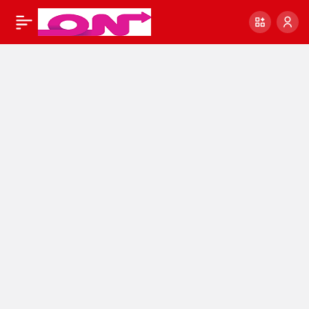
İNTERNETTEN PARA
0
KAZANMA YOLLARI
Evde para kazanma
yolları Evde Para
Kazanmanın Yolları –
70 KAZANÇLI İŞ FİKRİ!