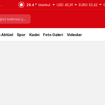
29.4 °
Istanbul
USD
45,91
EURO
53,42
 Aktüel
Spor
Kadın
Foto Galeri
Videolar