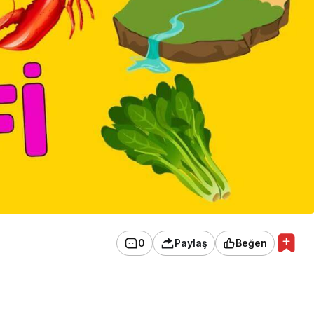
0
Paylaş
Beğen