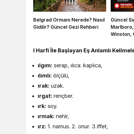
Belgrad Ormanı Nerede? Nasıl
Güncel Si
Gidilir? Güncel Gezi Rehberi
Marlboro,
Winston, 
Markaların
I Harfi İle Başlayan Eş Anlamlı Kelimel
ılgım:
serap, ılıca: kaplıca,
ılımlı:
ölçülü,
ırak:
uzak.
ırgat:
rençber.
ırk:
soy.
ırmak:
nehir,
ırz:
1. namus. 2. onur. 3.iffet,