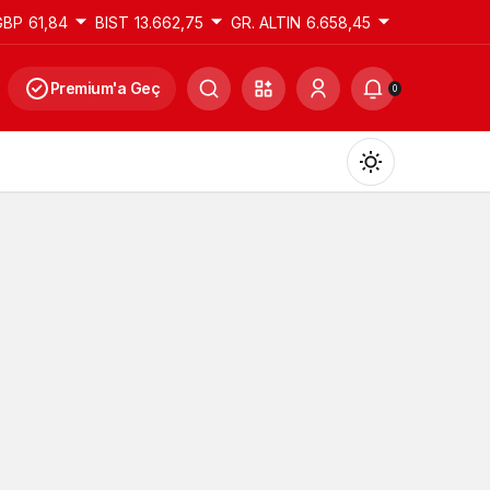
GBP
61,84
BIST
13.662,75
GR. ALTIN
6.658,45
Premium'a Geç
0
Gündüz Modu
Gündüz modunu seçin.
Gece Modu
Gece modunu seçin.