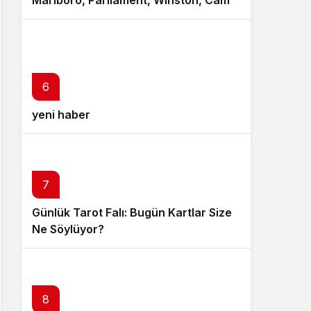
Marlboro, Parliament, Winston, Camel
ve Tüm Sigara Markalarının Zamlı
Fiyat Listesi
6
yeni haber
7
Günlük Tarot Falı: Bugün Kartlar Size
Ne Söylüyor?
8