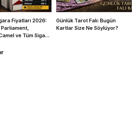
gara Fiyatları 2026:
Günlük Tarot Falı: Bugün
 Parliament,
Kartlar Size Ne Söylüyor?
Camel ve Tüm Sigara
ın Zamlı Fiyat Listesi
er