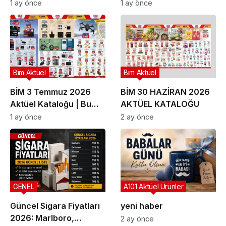
| Bu Hafta İndirimde
Güncel Gezi Rehberi
1 ay önce
1 ay önce
Olan Ürünler
Bim Aktüel
Bim Aktüel
BİM 3 Temmuz 2026
BİM 30 HAZİRAN 2026
Aktüel Kataloğu | Bu
AKTÜEL KATALOĞU
Hafta İndirime Giren
1 ay önce
2 ay önce
Ürünler
GENEL
A101 Aktüel Ürünler
Güncel Sigara Fiyatları
yeni haber
2026: Marlboro,
2 ay önce