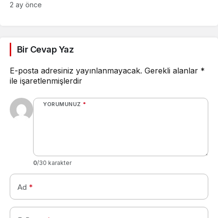
Parliament, Winston,
2 ay önce
Camel ve Tüm Sigara
Markalarının Zamlı Fiyat
Listesi
Bir Cevap Yaz
E-posta adresiniz yayınlanmayacak.
Gerekli alanlar
*
ile işaretlenmişlerdir
YORUMUNUZ
*
0
/30 karakter
Ad
*