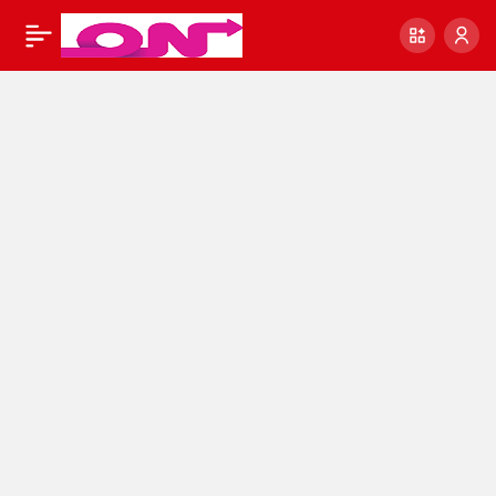
HUKUMETTEN-EYT-
0
YASASI-ICIN-KARAR-
eyt-son-dakika-
haberleri