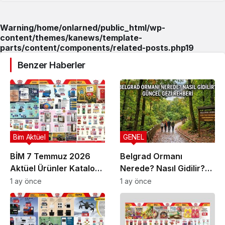
Warning
/home/onlarned/public_html/wp-
content/themes/kanews/template-
parts/content/components/related-posts.php
19
Benzer Haberler
Bim Aktüel
GENEL
BİM 7 Temmuz 2026
Belgrad Ormanı
Aktüel Ürünler Kataloğu
Nerede? Nasıl Gidilir?
| Bu Hafta İndirimde
Güncel Gezi Rehberi
1 ay önce
1 ay önce
Olan Ürünler