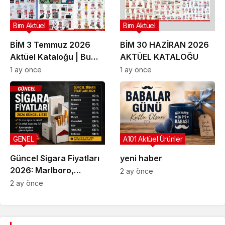
Bim Aktüel
Bim Aktüel
BİM 3 Temmuz 2026
BİM 30 HAZİRAN 2026
Aktüel Kataloğu | Bu
AKTÜEL KATALOĞU
Hafta İndirime Giren
1 ay önce
1 ay önce
Ürünler
GENEL
A101 Aktüel Ürünler
Güncel Sigara Fiyatları
yeni haber
2026: Marlboro,
2 ay önce
Parliament, Winston,
2 ay önce
Camel ve Tüm Sigara
Markalarının Zamlı Fiyat
Listesi