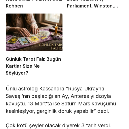
Rehberi
Parliament, Winston,
Camel ve Tüm Sigara
Markalarının Zamlı Fiyat
Listesi
Günlük Tarot Falı: Bugün
Kartlar Size Ne
Söylüyor?
Ünlü astrolog Kassandra “Rusya Ukrayna
Savaşı’nın başladığı an Ay, Anteres yıldızıyla
kavuştu. 13 Mart’ta ise Satürn Mars kavuşumu
kesinleşiyor, gerginlik doruk yapabilir” dedi.
Çok kötü şeyler olacak diyerek 3 tarih verdi.