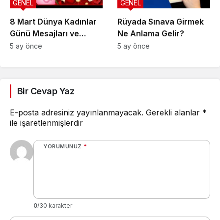
GENEL
GENEL
8 Mart Dünya Kadınlar
Rüyada Sınava Girmek
Günü Mesajları ve
Ne Anlama Gelir?
Sözleri
5 ay önce
5 ay önce
Bir Cevap Yaz
E-posta adresiniz yayınlanmayacak.
Gerekli alanlar
*
ile işaretlenmişlerdir
YORUMUNUZ
*
0
/30 karakter