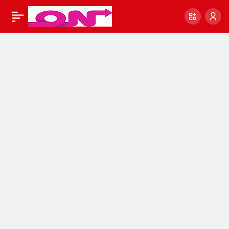
Her Dediği Çıkan
0
Paylaş