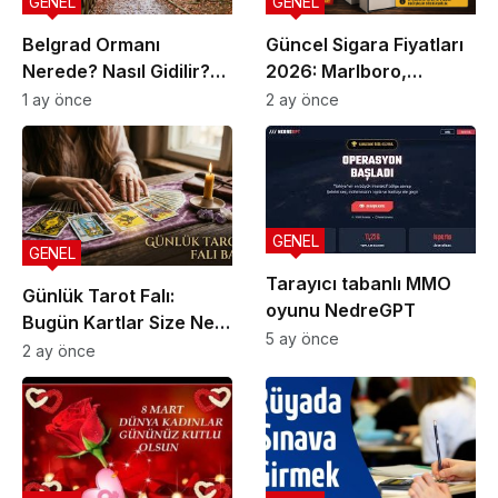
GENEL
GENEL
Belgrad Ormanı
Güncel Sigara Fiyatları
Nerede? Nasıl Gidilir?
2026: Marlboro,
Güncel Gezi Rehberi
Parliament, Winston,
1 ay önce
2 ay önce
Camel ve Tüm Sigara
Markalarının Zamlı Fiyat
Listesi
GENEL
GENEL
Tarayıcı tabanlı MMO
Günlük Tarot Falı:
oyunu NedreGPT
Bugün Kartlar Size Ne
5 ay önce
Söylüyor?
2 ay önce