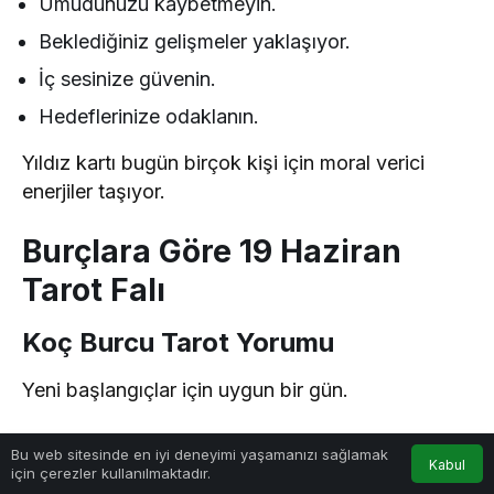
Umudunuzu kaybetmeyin.
Beklediğiniz gelişmeler yaklaşıyor.
İç sesinize güvenin.
Hedeflerinize odaklanın.
Yıldız kartı bugün birçok kişi için moral verici
enerjiler taşıyor.
Burçlara Göre 19 Haziran
Tarot Falı
Koç Burcu Tarot Yorumu
Yeni başlangıçlar için uygun bir gün.
Cesaretinizi ortaya koyabilirsiniz.
0
Bu web sitesinde en iyi deneyimi yaşamanızı sağlamak
Kabul
için çerezler kullanılmaktadır.
Anasayfa
Akış
Hesabım
Bildirimler