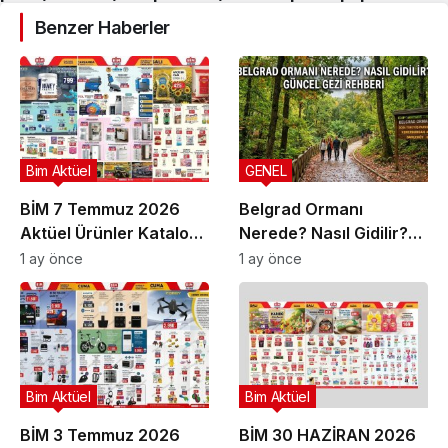
Benzer Haberler
Bim Aktüel
GENEL
BİM 7 Temmuz 2026
Belgrad Ormanı
Aktüel Ürünler Kataloğu
Nerede? Nasıl Gidilir?
| Bu Hafta İndirimde
Güncel Gezi Rehberi
1 ay önce
1 ay önce
Olan Ürünler
Bim Aktüel
Bim Aktüel
BİM 3 Temmuz 2026
BİM 30 HAZİRAN 2026