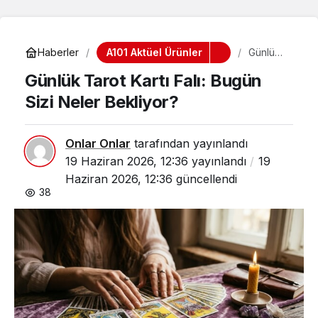
A101 Aktüel Ürünler
Haberler
Günlük
Tarot
Günlük Tarot Kartı Falı: Bugün
Kartı
Falı:
Sizi Neler Bekliyor?
Bugün
Sizi
Neler
Bekliyo
Onlar Onlar
tarafından yayınlandı
r?
19 Haziran 2026, 12:36
yayınlandı
19
Haziran 2026, 12:36
güncellendi
38