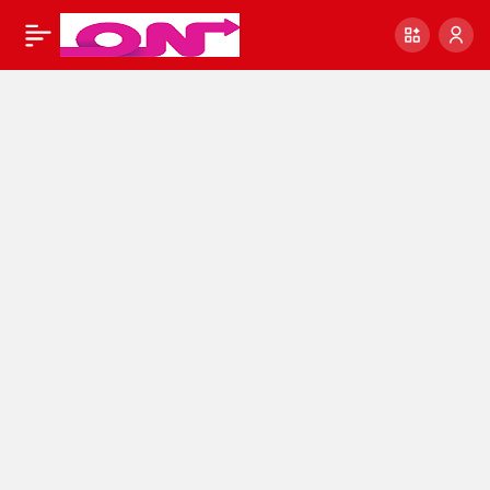
Hantavirüs Nedir?
0
Paylaş
Belirtileri, Bulaşma
Yolları ve Korunma
Yöntemleri