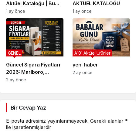
Aktüel Kataloğu | Bu
AKTÜEL KATALOĞU
Hafta İndirime Giren
1 ay önce
1 ay önce
Ürünler
GENEL
A101 Aktüel Ürünler
Güncel Sigara Fiyatları
yeni haber
2026: Marlboro,
2 ay önce
Parliament, Winston,
2 ay önce
Camel ve Tüm Sigara
Markalarının Zamlı Fiyat
Listesi
Bir Cevap Yaz
E-posta adresiniz yayınlanmayacak.
Gerekli alanlar
*
ile işaretlenmişlerdir