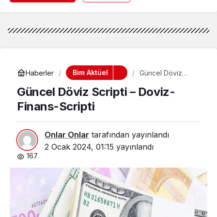
Bim Aktüel
Haberler
Güncel Döviz
Scripti – Doviz-
Güncel Döviz Scripti – Doviz-
Finans-Scripti
Finans-Scripti
Onlar Onlar
tarafından yayınlandı
2 Ocak 2024, 01:15
yayınlandı
167