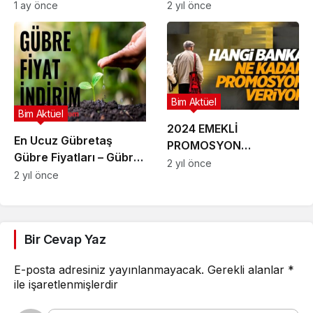
dikkat! Hesaplara 7 bin
1 ay önce
2 yıl önce
608 lira yattı! Hemen
alın!
Bim Aktüel
Bim Aktüel
2024 EMEKLİ
En Ucuz Gübretaş
PROMOSYON
Gübre Fiyatları – Gübre
TUTARLARI (Akbank,
2 yıl önce
Fiyatları 2024 Listesi –
2 yıl önce
Garanti, İş Bankası ve
Gübre Fiyatları 2024
Diğer Bankalar) Hangi
Üre, Dap, Amonyum,
banka en yüksek
Can Gübresi Fiyatı
promosyonu veriyor?
Bir Cevap Yaz
En yüksek emekli
promosyon veren
E-posta adresiniz yayınlanmayacak.
Gerekli alanlar
*
bankalar
ile işaretlenmişlerdir