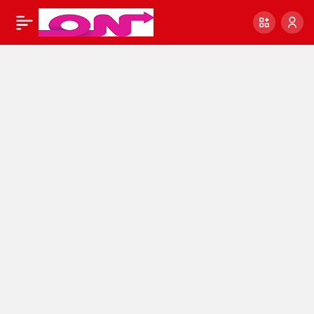
Güncel Döviz Scripti –
0
Paylaş
Doviz-Finans-Scripti