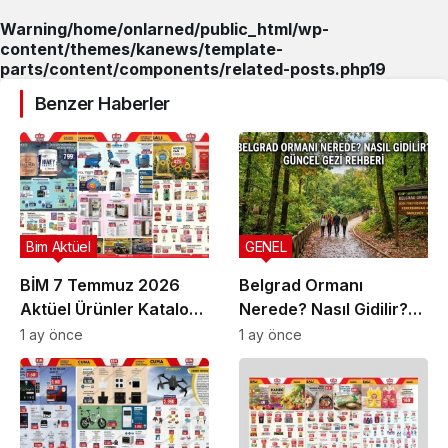
Warning
/home/onlarned/public_html/wp-
content/themes/kanews/template-
parts/content/components/related-posts.php
19
Benzer Haberler
Bim Aktüel
GENEL
BİM 7 Temmuz 2026
Belgrad Ormanı
Aktüel Ürünler Kataloğu
Nerede? Nasıl Gidilir?
| Bu Hafta İndirimde
Güncel Gezi Rehberi
1 ay önce
1 ay önce
Olan Ürünler