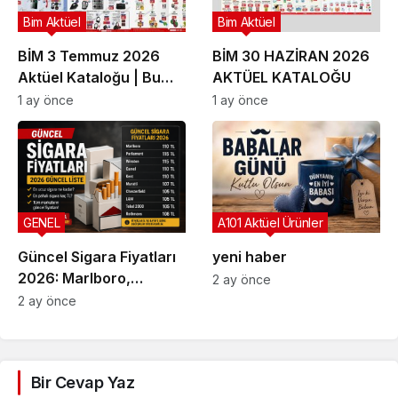
Bim Aktüel
Bim Aktüel
BİM 3 Temmuz 2026
BİM 30 HAZİRAN 2026
Aktüel Kataloğu | Bu
AKTÜEL KATALOĞU
Hafta İndirime Giren
1 ay önce
1 ay önce
Ürünler
GENEL
A101 Aktüel Ürünler
Güncel Sigara Fiyatları
yeni haber
2026: Marlboro,
2 ay önce
Parliament, Winston,
2 ay önce
Camel ve Tüm Sigara
Markalarının Zamlı Fiyat
Listesi
Bir Cevap Yaz