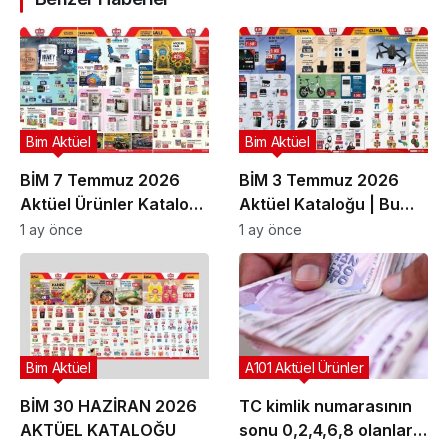
Bim Aktüel
Bim Aktüel
BİM 7 Temmuz 2026
BİM 3 Temmuz 2026
Aktüel Ürünler Kataloğu
Aktüel Kataloğu | Bu
| Bu Hafta İndirimde
Hafta İndirime Giren
1 ay önce
1 ay önce
Olan Ürünler
Ürünler
Bim Aktüel
A101 Aktüel Ürünler
BİM 30 HAZİRAN 2026
TC kimlik numarasının
AKTÜEL KATALOĞU
sonu 0,2,4,6,8 olanlar