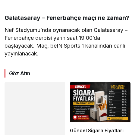
Galatasaray – Fenerbahçe maçı ne zaman?
Nef Stadyumu’nda oynanacak olan Galatasaray –
Fenerbahçe derbisi yarın saat 19:00’da
başlayacak. Maç, beIN Sports 1 kanalından canlı
yayınlanacak.
Göz Atın
Güncel Sigara Fiyatları