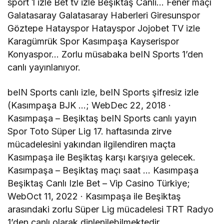
sport 1 izle Bet tv izle Beşiktaş Canli… Fener maçı
Galatasaray Galatasaray Haberleri Giresunspor
Göztepe Hatayspor Hatayspor Jojobet TV izle
Karagümrük Spor Kasımpaşa Kayserispor
Konyaspor… Zorlu müsabaka beIN Sports 1’den
canlı yayınlanıyor.
beIN Sports canlı izle, beIN Sports şifresiz izle
(Kasımpaşa BJK …; WebDec 22, 2018 ·
Kasımpaşa – Beşiktaş beIN Sports canlı yayın
Spor Toto Süper Lig 17. haftasında zirve
mücadelesini yakından ilgilendiren maçta
Kasımpaşa ile Beşiktaş karşı karşıya gelecek.
Kasımpaşa – Beşiktaş maçı saat … Kasımpaşa
Beşiktaş Canlı Izle Bet – Vip Casino Türkiye;
WebOct 11, 2022 · Kasımpaşa ile Beşiktaş
arasındaki zorlu Süper Lig mücadelesi TRT Radyo
1’den canlı olarak dinlenilebilmektedir.