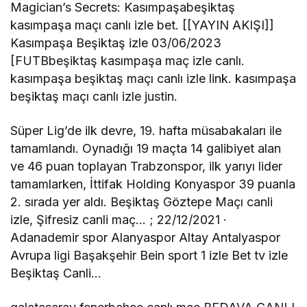
Magician’s Secrets: Kasımpaşabeşiktaş
kasımpaşa maçı canlı izle bet. [[YAYIN AKIŞI]]
Kasımpaşa Beşiktaş izle 03/06/2023
[FUTBbeşiktaş kasımpaşa maç izle canlı.
kasımpaşa beşiktaş maçı canlı izle link. kasımpaşa
beşiktaş maçı canlı izle justin.
Süper Lig’de ilk devre, 19. hafta müsabakaları ile
tamamlandı. Oynadığı 19 maçta 14 galibiyet alan
ve 46 puan toplayan Trabzonspor, ilk yarıyı lider
tamamlarken, İttifak Holding Konyaspor 39 puanla
2. sırada yer aldı. Beşiktaş Göztepe Maçı canli
izle, Şifresiz canli maç… ; 22/12/2021 ·
Adanademir spor Alanyaspor Altay Antalyaspor
Avrupa ligi Başakşehir Bein sport 1 izle Bet tv izle
Beşiktaş Canli…