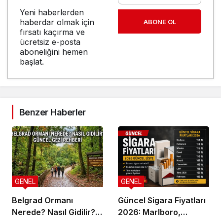
Yeni haberlerden
haberdar olmak için
ABONE OL
fırsatı kaçırma ve
ücretsiz e-posta
aboneliğini hemen
başlat.
Benzer Haberler
GENEL
GENEL
Belgrad Ormanı
Güncel Sigara Fiyatları
Nerede? Nasıl Gidilir?
2026: Marlboro,