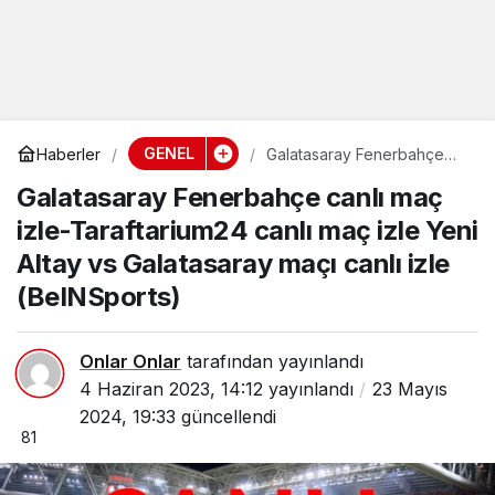
GENEL
Haberler
Galatasaray Fenerbahçe
canlı maç izle-
Galatasaray Fenerbahçe canlı maç
Taraftarium24 canlı maç
izle Yeni Altay vs
izle-Taraftarium24 canlı maç izle Yeni
Galatasaray maçı canlı izle
(BeINSports)
Altay vs Galatasaray maçı canlı izle
(BeINSports)
Onlar Onlar
tarafından yayınlandı
4 Haziran 2023, 14:12
yayınlandı
23 Mayıs
2024, 19:33
güncellendi
81