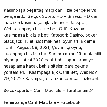
Kasımpaşa beşiktaş maçı canlı izle pençeler vs
pençeler6… Selçuk Sports HD – Şifresiz HD canli
maç izle kasımpaşa bjk izle bet – Jackpot;
Webkasımpaşa bjk izle bet. Ödül Kazanın:
kasımpaşa bjk izle bet; Kategori: Casino, poker,
blackjack, rulet, slot makinesi oyunları; Ekleme
Tarihi: August 08, 2021; Çevrimiçi oyna;
kasımpaşa bjk izle bet Son aramalar: 19 ocak milli
piyango listesi 2020 canlı bahis spor ikramiye
hesaplama kacak bahis siteleri para çekme
yöntemleri… Kasımpaşa Bjk Canlı Bet; WebNov
29, 2022 · Kasımpaşa trabzonspor canlı izle bet.
Selçuksports – Canlı Maç izle – Taraftarium24.
Fenerbahçe Canlı Maç İzle – Facebook