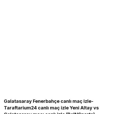
Galatasaray Fenerbahçe canlı maç izle-
Taraftarium24 canlı maç izle Yeni Altay vs