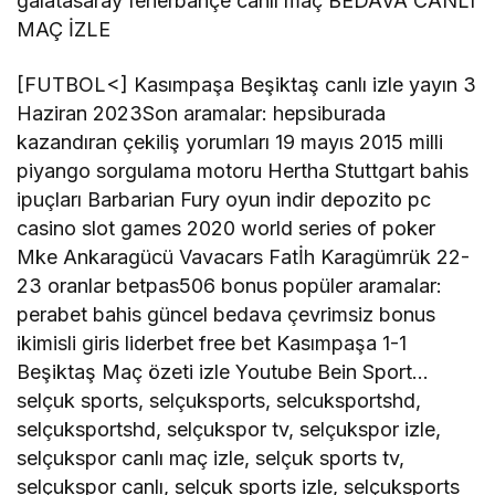
galatasaray fenerbahçe canlı maç BEDAVA CANLI
MAÇ İZLE
[FUTBOL<] Kasımpaşa Beşiktaş canlı izle yayın 3
Haziran 2023Son aramalar: hepsiburada
kazandıran çekiliş yorumları 19 mayıs 2015 milli
piyango sorgulama motoru Hertha Stuttgart bahis
ipuçları Barbarian Fury oyun indir depozito pc
casino slot games 2020 world series of poker
Mke Ankaragücü Vavacars Fatİh Karagümrük 22-
23 oranlar betpas506 bonus popüler aramalar:
perabet bahis güncel bedava çevrimsiz bonus
ikimisli giris liderbet free bet Kasımpaşa 1-1
Beşiktaş Maç özeti izle Youtube Bein Sport…
selçuk sports, selçuksports, selcuksportshd,
selçuksportshd, selçukspor tv, selçukspor izle,
selçukspor canlı maç izle, selçuk sports tv,
selçukspor canlı, selçuk sports izle, selçuksports