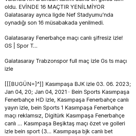
oldu. EVİNDE 16 MAÇTIR YENİLMİYOR
Galatasaray ayrıca ligde Nef Stadyumu’nda
oynadığı son 16 müsabakada yenilmedi.
Galatasaray Fenerbahçe maçı canlı şifresiz izle!
GS | Spor T…
Galatasaray Trabzonspor full maç izle Gs ts maçı
izle
[[[BUGÜN=]^]] Kasımpaşa BJK izle 03. 06. 2023;
Jan 04, 20; Jan 04, 2021 · Bein Sports Kasımpaşa
Fenerbahçe HD izle, Kasımpaşa Fenerbahçe canlı
yayın izle, bein Sports 1 Kasımpaşa Fenerbahçe
maçı reklamsız, Digitürk Kasımpaşa Fenerbahçe
canlı … Kasımpaşa Beşiktaş maçı özet ve golleri
izle bein sport (3… Kasımpaşa bjk canlı bet