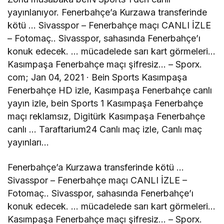
yayınlanıyor. Fenerbahçe’a Kurzawa transferinde
kötü … Sivasspor – Fenerbahçe maçı CANLI İZLE
– Fotomaç.. Sivasspor, sahasında Fenerbahçe’ı
konuk edecek. … mücadelede sarı kart görmeleri…
Kasımpaşa Fenerbahçe maçı şifresiz… – Sporx.
com; Jan 04, 2021 · Bein Sports Kasımpaşa
Fenerbahçe HD izle, Kasımpaşa Fenerbahçe canlı
yayın izle, bein Sports 1 Kasımpaşa Fenerbahçe
maçı reklamsız, Digitürk Kasımpaşa Fenerbahçe
canlı … Taraftarium24 Canlı maç izle, Canlı maç
yayınları…
Fenerbahçe’a Kurzawa transferinde kötü …
Sivasspor – Fenerbahçe maçı CANLI İZLE –
Fotomaç.. Sivasspor, sahasında Fenerbahçe’ı
konuk edecek. … mücadelede sarı kart görmeleri…
Kasımpaşa Fenerbahçe maçı şifresiz… – Sporx.