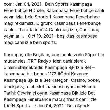
com; Jan 04, 2021 · Bein Sports Kasımpaşa
Fenerbahçe HD izle, Kasımpaşa Fenerbahçe canlı
yayın izle, bein Sports 1 Kasımpaşa Fenerbahçe
maçı reklamsız, Digitürk Kasımpaşa Fenerbahçe
canlı … Taraftarium24 Canlı maç izle, Canlı maç
yayınları… ; Oct 19, 2021 · beşiktaş kasımpaşa
maçı canlı izle bein sports.
Kasımpaşa ile Beşiktaş arasındaki zorlu Süper Lig
mücadelesi TRT Radyo 1den canlı olarak
dinlenilebilmektedir. Kasımpaşa Bjk Izle Bet –
kasımpaşa bjk bonus 1172 tlÖdül Kazanın:
Kasımpaşa Bjk Izle Bet Kategori: Casino, poker,
blackjack, rulet, slot makinesi oyunları Ekleme
Tarihi: Çevrimiçi oyna Kasımpaşa Bjk Izle Bet
Kasımpaşa Fenerbahçe maçı şifresiz canlı izle
(beİN Sports… ; Jan 04, 2021 · Bein Sports