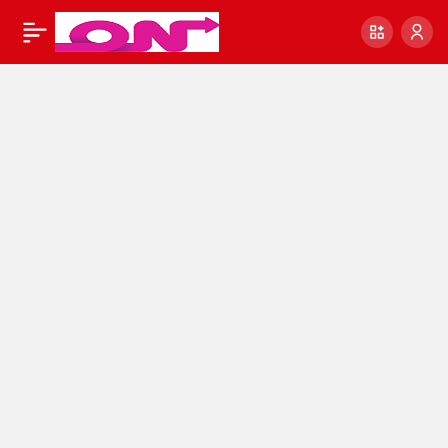
Mehmet Barlas
0
Paylaş
hayatını kaybetti-
Mehmet Barlas kimdir
kaç yaşında,
hastalığı neydi?