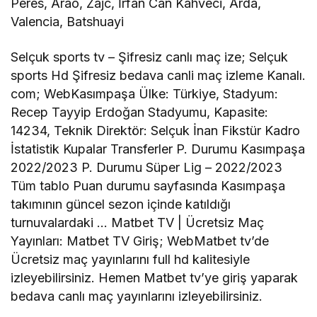
Peres, Arão, Zajc, İrfan Can Kahveci, Arda,
Valencia, Batshuayi
Selçuk sports tv – Şifresiz canlı maç ize; Selçuk
sports Hd Şifresiz bedava canli maç izleme Kanalı.
com; WebKasımpaşa Ülke: Türkiye, Stadyum:
Recep Tayyip Erdoğan Stadyumu, Kapasite:
14234, Teknik Direktör: Selçuk İnan Fikstür Kadro
İstatistik Kupalar Transferler P. Durumu Kasımpaşa
2022/2023 P. Durumu Süper Lig – 2022/2023
Tüm tablo Puan durumu sayfasında Kasımpaşa
takımının güncel sezon içinde katıldığı
turnuvalardaki … Matbet TV | Ücretsiz Maç
Yayınları: Matbet TV Giriş; WebMatbet tv’de
Ücretsiz maç yayınlarını full hd kalitesiyle
izleyebilirsiniz. Hemen Matbet tv’ye giriş yaparak
bedava canlı maç yayınlarını izleyebilirsiniz.