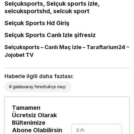
Selçuksports, Selçuk sports izle,
selcuksportshd, selcuk sport
Selçuk Sports Hd Giriş
Selçuk Sports Canlı Izle şifresiz
Selçuksports – Canlı Maç izle – Taraftarium24 –
Jojobet TV
Haberle ilgili daha fazlası:
# galatasaray fenerbahçe maçı
Tamamen
Ücretsiz Olarak
Bültenimize
Abone Olabilirsin