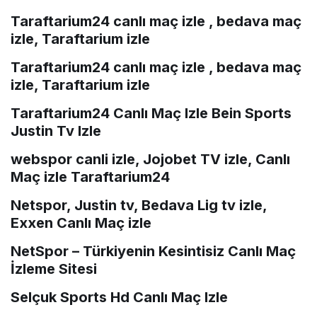
Taraftarium24 canlı maç izle , bedava maç
izle, Taraftarium izle
Taraftarium24 canlı maç izle , bedava maç
izle, Taraftarium izle
Taraftarium24 Canlı Maç Izle Bein Sports
Justin Tv Izle
webspor canli izle, Jojobet TV izle, Canlı
Maç izle Taraftarium24
Netspor, Justin tv, Bedava Lig tv izle,
Exxen Canlı Maç izle
NetSpor – Türkiyenin Kesintisiz Canlı Maç
İzleme Sitesi
Selçuk Sports Hd Canlı Maç Izle