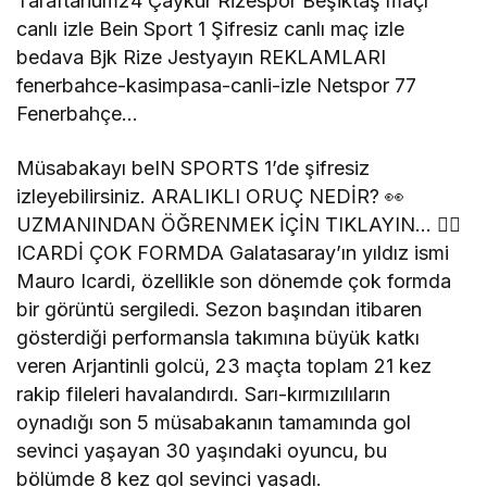
Taraftarium24 Çaykur Rizespor Beşiktaş maçı
canlı izle Bein Sport 1 Şifresiz canlı maç izle
bedava Bjk Rize Jestyayın REKLAMLARI
fenerbahce-kasimpasa-canli-izle Netspor 77
Fenerbahçe…
Müsabakayı beIN SPORTS 1’de şifresiz
izleyebilirsiniz. ARALIKLI ORUÇ NEDİR? 👀
UZMANINDAN ÖĞRENMEK İÇİN TIKLAYIN… 👉🏼
ICARDİ ÇOK FORMDA Galatasaray’ın yıldız ismi
Mauro Icardi, özellikle son dönemde çok formda
bir görüntü sergiledi. Sezon başından itibaren
gösterdiği performansla takımına büyük katkı
veren Arjantinli golcü, 23 maçta toplam 21 kez
rakip fileleri havalandırdı. Sarı-kırmızılıların
oynadığı son 5 müsabakanın tamamında gol
sevinci yaşayan 30 yaşındaki oyuncu, bu
bölümde 8 kez gol sevinci yaşadı.