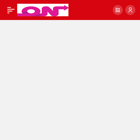
Sondakika! Emel
0
Paylaş
Sayın’dan ACI Haber
!!!
#SonDakikaHaberler