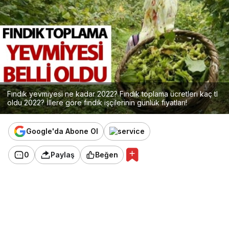
Fındık yevmiyesi ne kadar 2022? Fındık toplama ücretleri kaç tl
oldu 2022? İllere göre fındık işçilerinin günlük fiyatları!
Google'da Abone Ol
0
Paylaş
Beğen