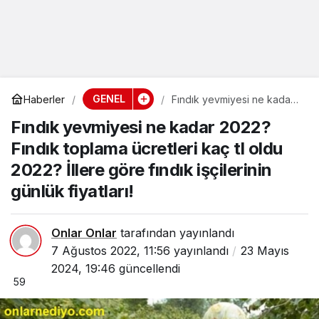
GENEL
Haberler
Fındık yevmiyesi ne kadar
2022? Fındık toplama
Fındık yevmiyesi ne kadar 2022?
ücretleri kaç tl oldu 2022?
İllere göre fındık işçilerinin
Fındık toplama ücretleri kaç tl oldu
günlük fiyatları!
2022? İllere göre fındık işçilerinin
günlük fiyatları!
Onlar Onlar
tarafından yayınlandı
7 Ağustos 2022, 11:56
yayınlandı
23 Mayıs
2024, 19:46
güncellendi
59