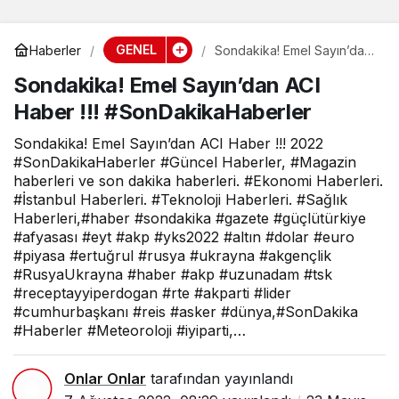
GENEL
Haberler
Sondakika! Emel Sayın’dan
ACI Haber !!!
Sondakika! Emel Sayın’dan ACI
#SonDakikaHaberler
Haber !!! #SonDakikaHaberler
Sondakika! Emel Sayın’dan ACI Haber !!! 2022
#SonDakikaHaberler #Güncel Haberler, #Magazin
haberleri ve son dakika haberleri. #Ekonomi Haberleri.
#İstanbul Haberleri. #Teknoloji Haberleri. #Sağlık
Haberleri,#haber #sondakika #gazete #güçlütürkiye
#afyasası #eyt #akp #yks2022 #altın #dolar #euro
#piyasa #ertuğrul #rusya #ukrayna #akgençlik
#RusyaUkrayna #haber #akp #uzunadam #tsk
#receptayyiperdogan #rte #akparti #lider
#cumhurbaşkanı #reis #asker #dünya,#SonDakika
#Haberler #Meteoroloji #iyiparti,…
Onlar Onlar
tarafından yayınlandı