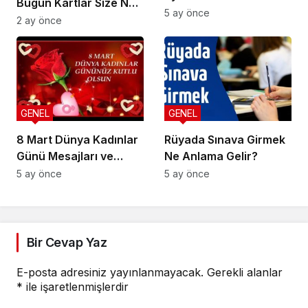
Bugün Kartlar Size Ne
5 ay önce
Söylüyor?
2 ay önce
GENEL
GENEL
8 Mart Dünya Kadınlar
Rüyada Sınava Girmek
Günü Mesajları ve
Ne Anlama Gelir?
Sözleri
5 ay önce
5 ay önce
Bir Cevap Yaz
E-posta adresiniz yayınlanmayacak.
Gerekli alanlar
*
ile işaretlenmişlerdir