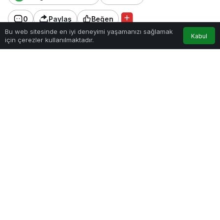
0
Paylaş
Beğen
0
Bu web sitesinde en iyi deneyimi yaşamanızı sağlamak
Kabul
için çerezler kullanılmaktadır.
Anasayfa
Akış
Hesabım
Bildirimler