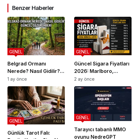
Benzer Haberler
GENEL
GENEL
Belgrad Ormanı
Güncel Sigara Fiyatları
Nerede? Nasıl Gidilir?
2026: Marlboro,
Güncel Gezi Rehberi
Parliament, Winston,
1 ay önce
2 ay önce
Camel ve Tüm Sigara
Markalarının Zamlı
Fiyat Listesi
GENEL
GENEL
Tarayıcı tabanlı MMO
Günlük Tarot Falı:
oyunu NedreGPT