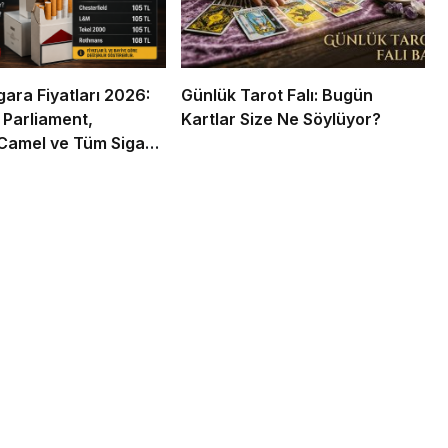
gara Fiyatları 2026:
Günlük Tarot Falı: Bugün
 Parliament,
Kartlar Size Ne Söylüyor?
Camel ve Tüm Sigara
ın Zamlı Fiyat Listesi