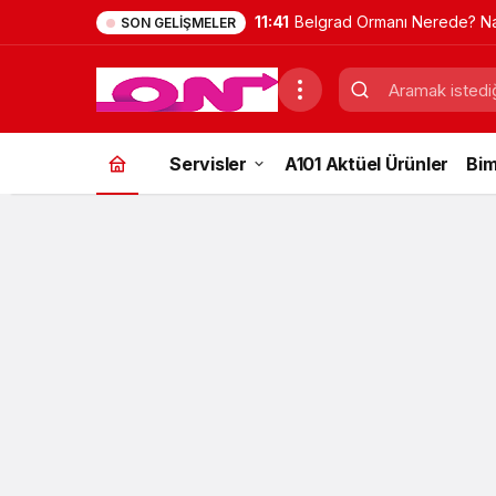
11:41
Belgrad Ormanı Nerede? Na
SON GELIŞMELER
Gidilir? Güncel Gezi Rehber
Servisler
A101 Aktüel Ürünler
Bim