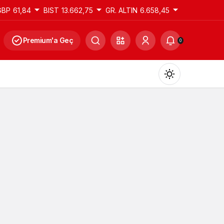
GBP
61,84
BIST
13.662,75
GR. ALTIN
6.658,45
Premium'a Geç
0
Gündüz Modu
Gündüz modunu seçin.
Gece Modu
Gece modunu seçin.