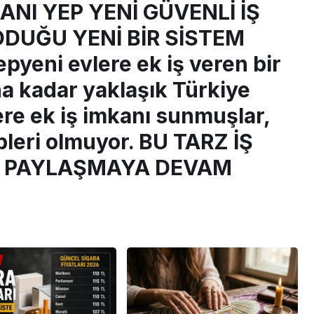
KANI YEP YENİ GÜVENLİ İŞ
DUĞU YENİ BİR SİSTEM
pyeni evlere ek iş veren bir
a kadar yaklaşık Türkiye
ere ek iş imkanı sunmuşlar,
epleri olmuyor. BU TARZ İŞ
A PAYLAŞMAYA DEVAM