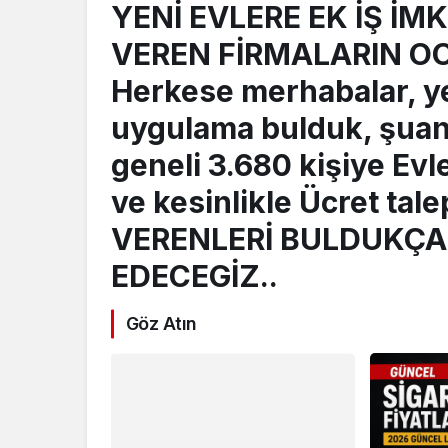
YENİ EVLERE EK İŞ İM
VEREN FİRMALARIN OO
Herkese merhabalar, ye
uygulama bulduk, şuan
geneli 3.680 kişiye Evl
ve kesinlikle Ücret tal
VERENLERİ BULDUKÇ
EDECEGİZ..
Göz Atın