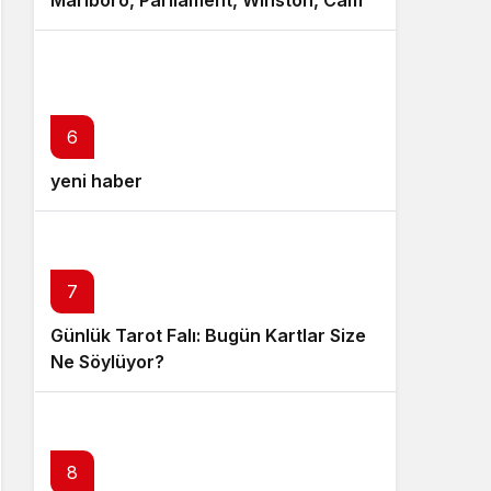
Marlboro, Parliament, Winston, Camel
ve Tüm Sigara Markalarının Zamlı
Fiyat Listesi
6
yeni haber
7
Günlük Tarot Falı: Bugün Kartlar Size
Ne Söylüyor?
8