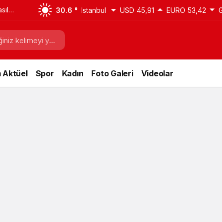
sıl
30.6 °
Istanbul
USD
45,91
EURO
53,42
i
 Aktüel
Spor
Kadın
Foto Galeri
Videolar