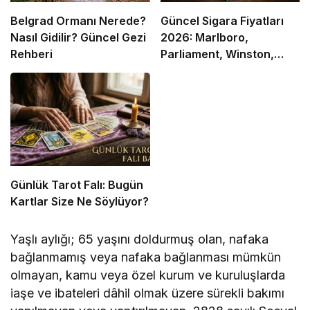
Belgrad Ormanı Nerede?
Güncel Sigara Fiyatları
Nasıl Gidilir? Güncel Gezi
2026: Marlboro,
Rehberi
Parliament, Winston,
Camel ve Tüm Sigara
Markalarının Zamlı Fiyat
Listesi
Günlük Tarot Falı: Bugün
Kartlar Size Ne Söylüyor?
Yaşlı aylığı; 65 yaşını doldurmuş olan, nafaka
bağlanmamış veya nafaka bağlanması mümkün
olmayan, kamu veya özel kurum ve kuruluşlarda
iaşe ve ibateleri dâhil olmak üzere sürekli bakımı