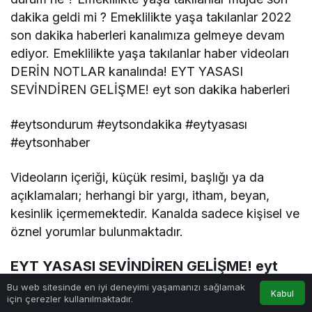
dakika geldi mi ? Emeklilikte yaşa takılanlar 2022
son dakika haberleri kanalımıza gelmeye devam
ediyor. Emeklilikte yaşa takılanlar haber videoları
DERİN NOTLAR kanalında! EYT YASASI
SEVİNDİREN GELİŞME! eyt son dakika haberleri
#eytsondurum #eytsondakika #eytyasası
#eytsonhaber
Videoların içeriği, küçük resimi, başlığı ya da
açıklamaları; herhangi bir yargı, itham, beyan,
kesinlik içermemektedir. Kanalda sadece kişisel ve
öznel yorumlar bulunmaktadır.
EYT YASASI SEVİNDİREN GELİŞME! eyt
son dakika haberleri 2022
0
Bu web sitesinde en iyi deneyimi yaşamanızı sağlamak
Kabul
#SonDakikaHaberler
için çerezler kullanılmaktadır.
Anasayfa
Akış
Hesabım
Bildirimler