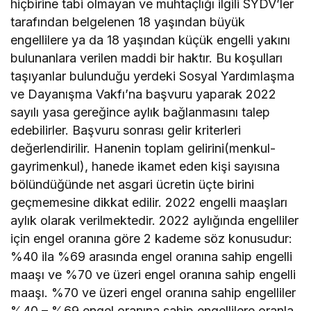
hiçbirine tabi olmayan ve muhtaçlığı ilgili SYDV’ler
tarafından belgelenen 18 yaşından büyük
engellilere ya da 18 yaşından küçük engelli yakını
bulunanlara verilen maddi bir haktır. Bu koşulları
taşıyanlar bulunduğu yerdeki Sosyal Yardımlaşma
ve Dayanışma Vakfı’na başvuru yaparak 2022
sayılı yasa gereğince aylık bağlanmasını talep
edebilirler. Başvuru sonrası gelir kriterleri
değerlendirilir. Hanenin toplam gelirini(menkul-
gayrimenkul), hanede ikamet eden kişi sayısına
bölündüğünde net asgari ücretin üçte birini
geçmemesine dikkat edilir. 2022 engelli maaşları
aylık olarak verilmektedir. 2022 aylığında engelliler
için engel oranına göre 2 kademe söz konusudur:
%40 ila %69 arasında engel oranına sahip engelli
maaşı ve %70 ve üzeri engel oranına sahip engelli
maaşı. %70 ve üzeri engel oranına sahip engelliler
%40 – %69 engel oranına sahip engellilere oranla