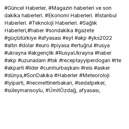
#Güncel Haberler, #Magazin haberleri ve son
dakika haberleri. #Ekonomi Haberleri. #İstanbul
Haberleri. #Teknoloji Haberleri. #Sağlık
Haberleri,#haber #sondakika #gazete
#güçlütürkiye #afyasası #eyt #akp #yks2022
#altın #dolar #euro #piyasa #ertuğrul #rusya
#ukrayna #akgençlik #RusyaUkrayna #haber
#akp #uzunadam #tsk #receptayyiperdogan #rte
#akparti #lider #cumhurbaşkanı #reis #asker
#dünya,#SonDakika #Haberler #Meteoroloji
#iyiparti, #necmettinerbakan, #sedatpeker,
#süleymansoylu, #ÜmitÖzdağ, afyasası,