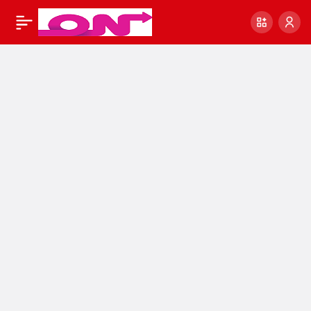
EYT YASASI
6
Paylaş
SEVİNDİREN GELİŞME!
eyt son dakika
haberleri
#SonDakikaHaberler