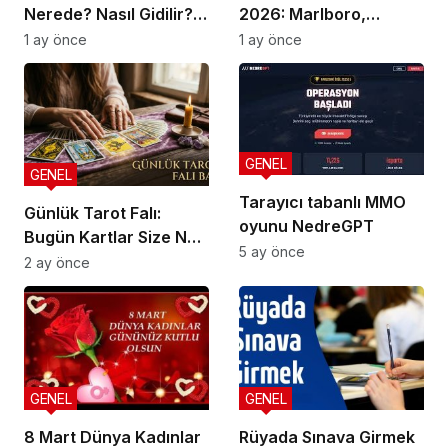
Nerede? Nasıl Gidilir?
2026: Marlboro,
Güncel Gezi Rehberi
Parliament, Winston,
1 ay önce
1 ay önce
Camel ve Tüm Sigara
Markalarının Zamlı
Fiyat Listesi
GENEL
GENEL
Tarayıcı tabanlı MMO
Günlük Tarot Falı:
oyunu NedreGPT
Bugün Kartlar Size Ne
5 ay önce
Söylüyor?
2 ay önce
GENEL
GENEL
8 Mart Dünya Kadınlar
Rüyada Sınava Girmek