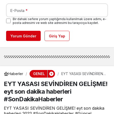
E-Posta
*
Bir dahaki sefere yorum yaptığımda kullanılmak üzere adımı, e-
posta adresimi ve web site adresimi bu tarayıcıya kaydet.
Yorum Gönder
Giriş Yap
GENEL
Haberler
EYT YASASI SEVİNDİREN
GELİŞME! eyt son dakika
EYT YASASI SEVİNDİREN GELİŞME!
haberleri
#SonDakikaHaberler
eyt son dakika haberleri
#SonDakikaHaberler
EYT YASASI SEVİNDİREN GELİŞME! eyt son dakika
haberleri 2022 #SonDakikaHaberler #Güncel