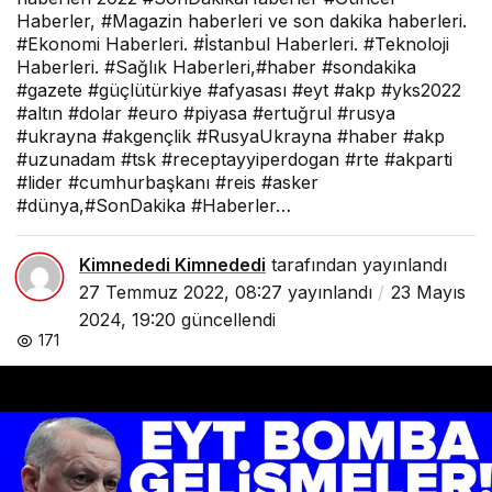
Haberler, #Magazin haberleri ve son dakika haberleri.
#Ekonomi Haberleri. #İstanbul Haberleri. #Teknoloji
Haberleri. #Sağlık Haberleri,#haber #sondakika
#gazete #güçlütürkiye #afyasası #eyt #akp #yks2022
#altın #dolar #euro #piyasa #ertuğrul #rusya
#ukrayna #akgençlik #RusyaUkrayna #haber #akp
#uzunadam #tsk #receptayyiperdogan #rte #akparti
#lider #cumhurbaşkanı #reis #asker
#dünya,#SonDakika #Haberler…
Kimnededi Kimnededi
tarafından yayınlandı
27 Temmuz 2022, 08:27
yayınlandı
23 Mayıs
2024, 19:20
güncellendi
171