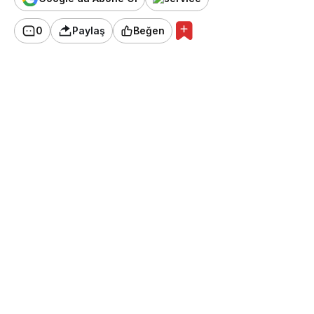
0
Paylaş
Beğen