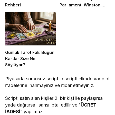
Rehberi
Parliament, Winston,
Camel ve Tüm Sigara
Markalarının Zamlı Fiyat
Listesi
Günlük Tarot Falı: Bugün
Kartlar Size Ne
Söylüyor?
Piyasada sorunsuz script’in scripti elimde var gibi
ifadelerine inanmayınız ve itibar etmeyiniz.
​Scripti satın alan kişiler 2. bir kişi ile paylaşırsa
yada dağıtırsa lisansı iptal edilir ve “
ÜCRET
İADESİ
” yapılmaz.