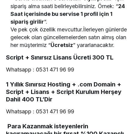
sipariş alma saati belirleyebilirsiniz. Örnek: “
24
Saat içerisinde bu servise 1 profil için 1
sipariş girilir
“.
Ve pek çok özellik mevcuttur.İlerleyen günlerde
gelecek olan güncellemelerden satın almış olan
her müşterimiz “
Ücretsiz
” yararlanacaktır.
Script + Sınırsız Lisans Ücreti 300 TL
Whatsapp : 0531 471 96 99
1 Yıllık Sınırsız Hosting + .com Domain +
Script + Lisans + Script Kurulum Herşey
Dahil 400 TL’Dir
Whatsapp : 0531 471 96 99
Para Kazanmak isteyenlerin
kaçıramayacağı bir fırsat %100 Kazançlı