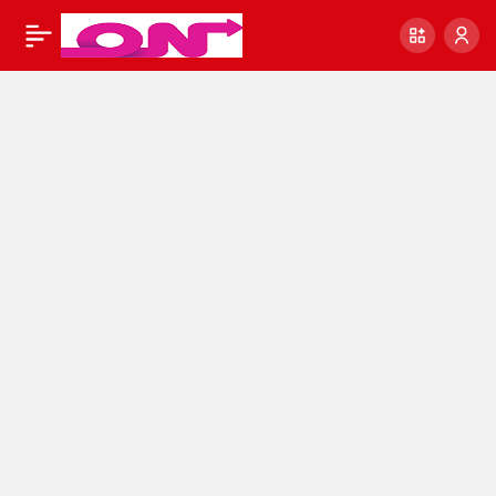
En Ucuz Smm Panel
0
Paylaş
Smm Panel Scripti
smm panel satın al |
Sorunsuz Script –
Ücretsiz Scriptler