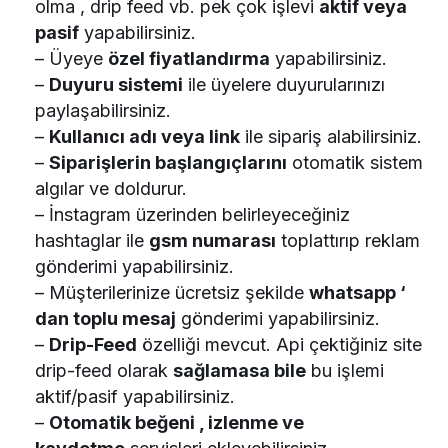
olma , drip feed vb. pek çok işlevi
aktif veya
pasif
yapabilirsiniz.
– Üyeye
özel fiyatlandırma
yapabilirsiniz.
–
Duyuru sistemi
ile üyelere duyurularınızı
paylaşabilirsiniz.
–
Kullanıcı adı veya link
ile sipariş alabilirsiniz.
–
Siparişlerin başlangıçlarını
otomatik sistem
algılar ve doldurur.
– İnstagram üzerinden belirleyeceğiniz
hashtaglar ile
gsm numarası
toplattırıp reklam
gönderimi yapabilirsiniz.
– Müşterilerinize ücretsiz şekilde
whatsapp ‘
dan toplu mesaj
gönderimi yapabilirsiniz.
–
Drip-Feed
özelliği mevcut. Api çektiğiniz site
drip-feed olarak
sağlamasa bile
bu işlemi
aktif/pasif yapabilirsiniz.
–
Otomatik beğeni , izlenme ve