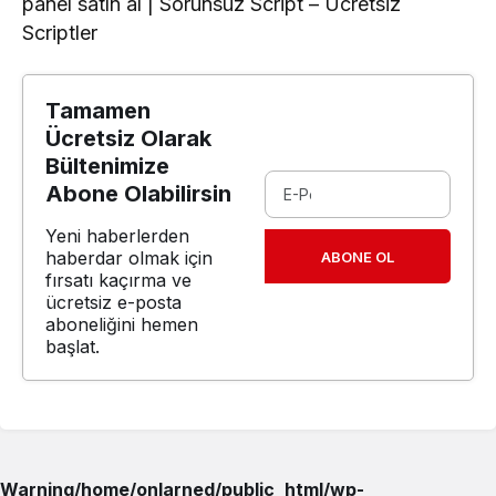
panel satın al | Sorunsuz Script – Ücretsiz
Scriptler
Tamamen
Ücretsiz Olarak
Bültenimize
Abone Olabilirsin
Yeni haberlerden
haberdar olmak için
ABONE OL
fırsatı kaçırma ve
ücretsiz e-posta
aboneliğini hemen
başlat.
Warning
/home/onlarned/public_html/wp-