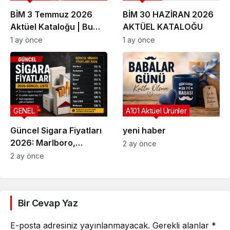
BİM 3 Temmuz 2026
BİM 30 HAZİRAN 2026
Aktüel Kataloğu | Bu
AKTÜEL KATALOĞU
Hafta İndirime Giren
1 ay önce
1 ay önce
Ürünler
GENEL
A101 Aktüel Ürünler
Güncel Sigara Fiyatları
yeni haber
2026: Marlboro,
2 ay önce
Parliament, Winston,
2 ay önce
Camel ve Tüm Sigara
Markalarının Zamlı Fiyat
Listesi
Bir Cevap Yaz
E-posta adresiniz yayınlanmayacak.
Gerekli alanlar
*