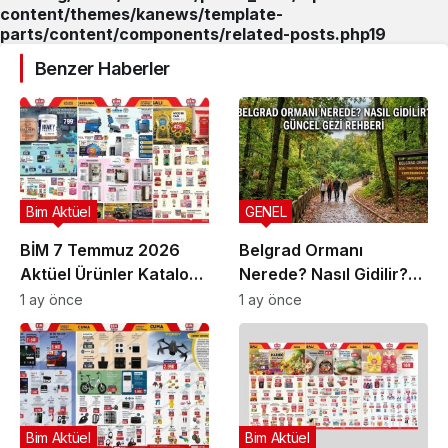
content/themes/kanews/template-
parts/content/components/related-posts.php
19
Benzer Haberler
Bim Aktüel
GENEL
BİM 7 Temmuz 2026
Belgrad Ormanı
Aktüel Ürünler Kataloğu
Nerede? Nasıl Gidilir?
| Bu Hafta İndirimde
Güncel Gezi Rehberi
1 ay önce
1 ay önce
Olan Ürünler
Bim Aktüel
Bim Aktüel