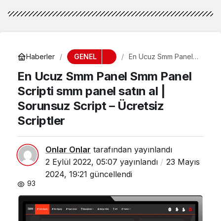
GENEL
Haberler
En Ucuz Smm Panel
Smm Panel Scripti
En Ucuz Smm Panel Smm Panel
smm panel satın al |
Sorunsuz Script –
Scripti smm panel satın al |
Ücretsiz Scriptler
Sorunsuz Script – Ücretsiz
Scriptler
Onlar Onlar
tarafından yayınlandı
2 Eylül 2022, 05:07
yayınlandı
23 Mayıs
2024, 19:21
güncellendi
93