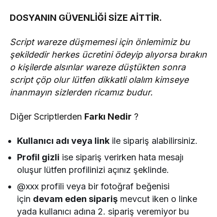
​DOSYANIN GÜVENLİĞİ SİZE AİTTİR.
​Script wareze düşmemesi için önlemimiz bu
şekildedir herkes ücretini ödeyip alıyorsa bırakın
o kişilerde alsınlar wareze düştükten sonra
script çöp olur lütfen dikkatli olalım kimseye
inanmayın sizlerden ricamız budur.
Diğer Scriptlerden
Farkı Nedir
?
Kullanıcı adı veya link
ile sipariş alabilirsiniz.
Profil gizli
ise sipariş verirken hata mesajı
oluşur lütfen profilinizi açınız şeklinde.
@xxx profili veya bir fotoğraf beğenisi
için
devam eden sipariş
mevcut iken o linke
yada kullanıcı adına 2. sipariş veremiyor bu