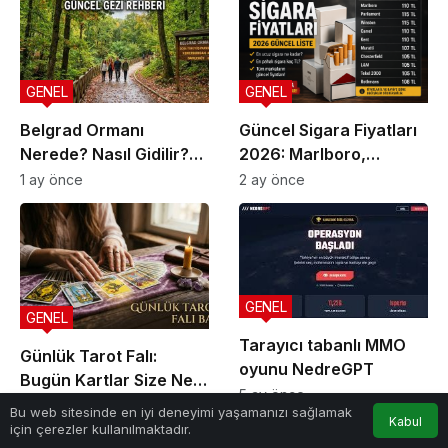
GENEL
GENEL
Belgrad Ormanı
Güncel Sigara Fiyatları
Nerede? Nasıl Gidilir?
2026: Marlboro,
Güncel Gezi Rehberi
Parliament, Winston,
1 ay önce
2 ay önce
Camel ve Tüm Sigara
Markalarının Zamlı Fiyat
Listesi
GENEL
GENEL
Tarayıcı tabanlı MMO
Günlük Tarot Falı:
oyunu NedreGPT
Bugün Kartlar Size Ne
5 ay önce
Söylüyor?
2 ay önce
0
Bu web sitesinde en iyi deneyimi yaşamanızı sağlamak
Kabul
için çerezler kullanılmaktadır.
Anasayfa
Akış
Hesabım
Bildirimler