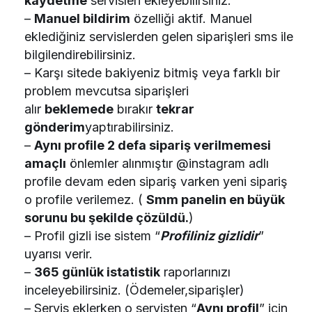
kaydetme
servisleri ekleyebilirsiniz.
–
Manuel bildirim
özelliği aktif. Manuel
eklediğiniz servislerden gelen siparişleri sms ile
bilgilendirebilirsiniz.
– Karşı sitede bakiyeniz bitmiş veya farklı bir
problem mevcutsa siparişleri
alır
beklemede
bırakır
tekrar
gönderim
yaptırabilirsiniz.
–
Aynı profile 2 defa sipariş verilmemesi
amaçlı
önlemler alınmıştır @instagram adlı
profile devam eden sipariş varken yeni sipariş
o profile verilemez. (
Smm panelin en büyük
sorunu bu şekilde çözüldü.
)
– Profil gizli ise sistem “
Profiliniz gizlidir
”
uyarısı verir.
–
365 günlük istatistik
raporlarınızı
inceleyebilirsiniz. (Ödemeler,siparişler)
– Servis eklerken o servisten “
Aynı profil
” için