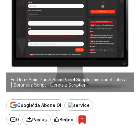
En Ucuz Smm Panel Smm Panel Scripti smm panel satın al
| Sorunsuz Script - Ücretsiz Scriptler
Google'da Abone Ol
0
Paylaş
Beğen