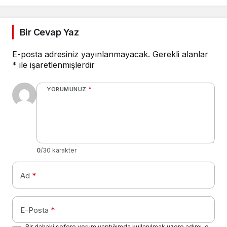
Tarihleri
güncelledi!
Bir Cevap Yaz
E-posta adresiniz yayınlanmayacak.
Gerekli alanlar
*
ile işaretlenmişlerdir
YORUMUNUZ
*
0
/30 karakter
Ad
*
E-Posta
*
Bir dahaki sefere yorum yaptığımda kullanılmak üzere adımı, e-