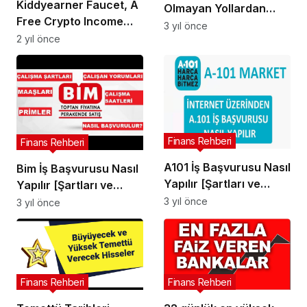
Kiddyearner Faucet, A
Olmayan Yollardan
Free Crypto Income
Kazanç Elde Etme
3 yıl önce
Platform
2 yıl önce
Finans Rehberi
Finans Rehberi
A101 İş Başvurusu Nasıl
Bim İş Başvurusu Nasıl
Yapılır [Şartları ve
Yapılır [Şartları ve
Maaşları]
Maaşları]
3 yıl önce
3 yıl önce
Finans Rehberi
Finans Rehberi