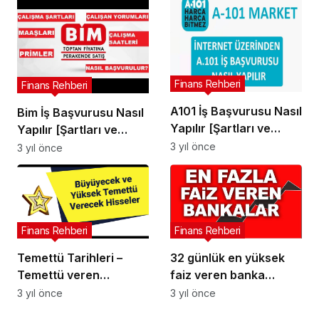
Finans Rehberi
Finans Rehberi
A101 İş Başvurusu Nasıl
Bim İş Başvurusu Nasıl
Yapılır [Şartları ve
Yapılır [Şartları ve
Maaşları]
Maaşları]
3 yıl önce
3 yıl önce
Finans Rehberi
Finans Rehberi
Temettü Tarihleri –
32 günlük en yüksek
Temettü veren
faiz veren banka
hisseler!Temettü
hangisi? Bankalar
3 yıl önce
3 yıl önce
Verecek Hisseler ve
mevduat faiz oranlarını