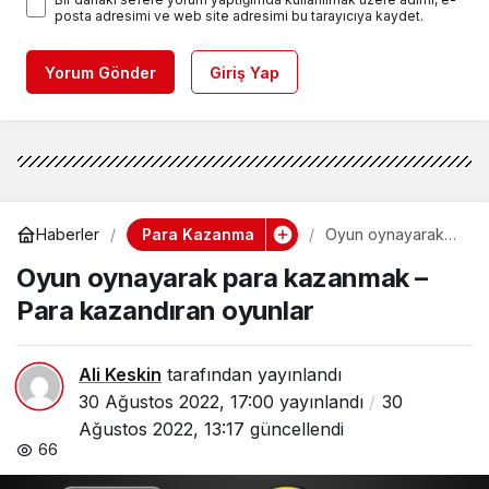
posta adresimi ve web site adresimi bu tarayıcıya kaydet.
Yorum Gönder
Giriş Yap
Para Kazanma
Haberler
Oyun oynayarak
para kazanmak –
Oyun oynayarak para kazanmak –
Para kazandıran
oyunlar
Para kazandıran oyunlar
Ali Keskin
tarafından yayınlandı
30 Ağustos 2022, 17:00
yayınlandı
30
Ağustos 2022, 13:17
güncellendi
66