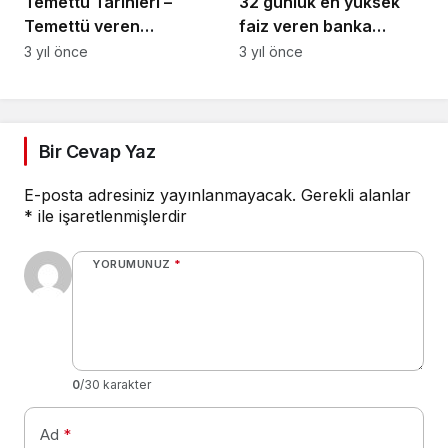
Temettü Tarihleri –
32 günlük en yüksek
Temettü veren
faiz veren banka
hisseler!Temettü
hangisi? Bankalar
3 yıl önce
3 yıl önce
Verecek Hisseler ve
mevduat faiz oranlarını
Tarihleri
güncelledi!
Bir Cevap Yaz
E-posta adresiniz yayınlanmayacak.
Gerekli alanlar
*
ile işaretlenmişlerdir
YORUMUNUZ
*
0
/30 karakter
Ad
*