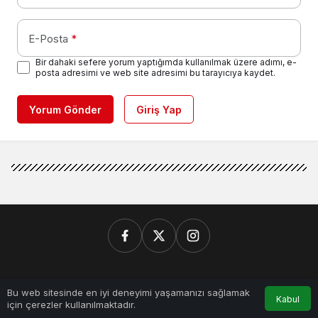
E-Posta
*
Bir dahaki sefere yorum yaptığımda kullanılmak üzere adımı, e-
posta adresimi ve web site adresimi bu tarayıcıya kaydet.
Yorum Gönder
Giriş Yap
Kurumsal
0
Bu web sitesinde en iyi deneyimi yaşamanızı sağlamak
Kabul
için çerezler kullanılmaktadır.
Anasayfa
Akış
Hesabım
Bildirimler