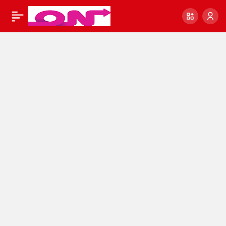
Oyun oynayarak para
0
Paylaş
kazanmak – Para
kazandıran oyunlar