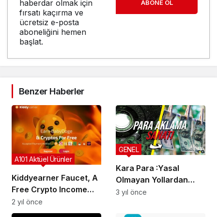
haberdar olmak için
ABONE OL
fırsatı kaçırma ve
ücretsiz e-posta
aboneliğini hemen
başlat.
Benzer Haberler
GENEL
A101 Aktüel Ürünler
Kara Para :Yasal
Kiddyearner Faucet, A
Olmayan Yollardan
Free Crypto Income
Kazanç Elde Etme
3 yıl önce
Platform
2 yıl önce