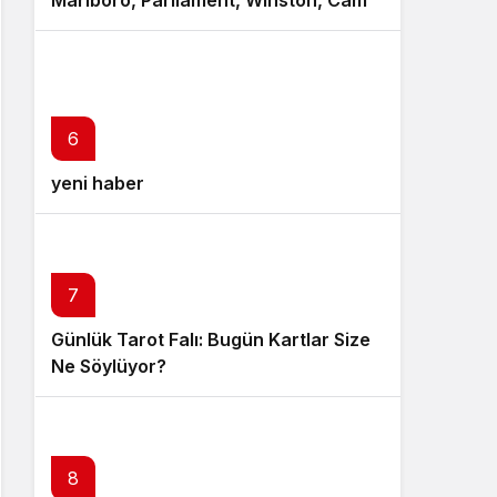
Marlboro, Parliament, Winston, Camel
ve Tüm Sigara Markalarının Zamlı
Fiyat Listesi
6
yeni haber
7
Günlük Tarot Falı: Bugün Kartlar Size
Ne Söylüyor?
8