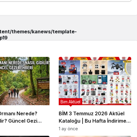
ntent/themes/kanews/template-
p
19
Bim Aktüel
Ormanı Nerede?
BİM 3 Temmuz 2026 Aktüel
ilir? Güncel Gezi
Kataloğu | Bu Hafta İndirime
Giren Ürünler
1 ay önce