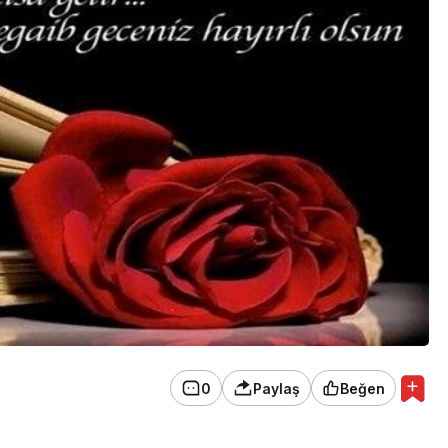
0
Paylaş
Beğen