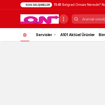
11:41
Belgrad Ormanı Nerede? Na
SON GELIŞMELER
Gidilir? Güncel Gezi Rehber
Servisler
A101 Aktüel Ürünler
Bim