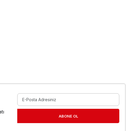
tı
ABONE OL