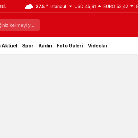
sıl
27.8 °
Istanbul
USD
45,91
EURO
53,42
i
 Aktüel
Spor
Kadın
Foto Galeri
Videolar