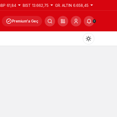
GBP
61,84
BIST
13.662,75
GR. ALTIN
6.658,45
Premium'a Geç
0
Gündüz Modu
Gündüz modunu seçin.
Gece Modu
Gece modunu seçin.