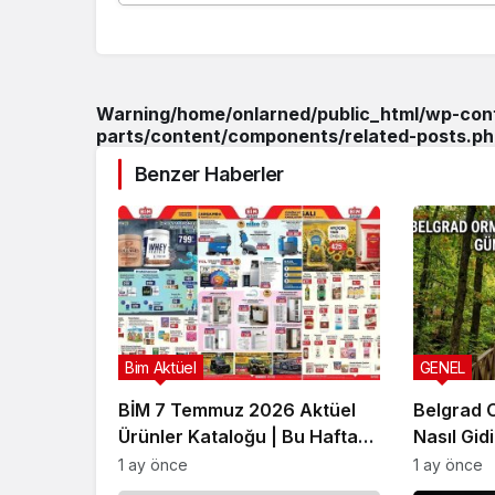
Warning
/home/onlarned/public_html/wp-co
parts/content/components/related-posts.ph
Benzer Haberler
Bim Aktüel
GENEL
BİM 7 Temmuz 2026 Aktüel
Belgrad 
Ürünler Kataloğu | Bu Hafta
Nasıl Gid
İndirimde Olan Ürünler
Rehberi
1 ay önce
1 ay önce