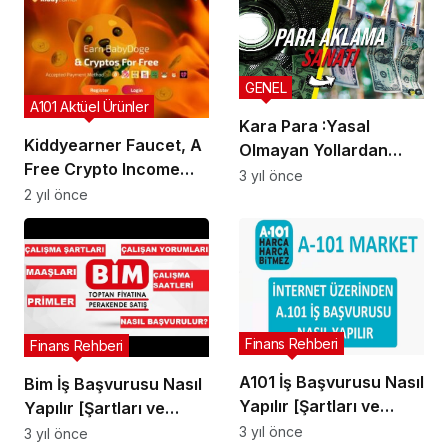
GENEL
A101 Aktüel Ürünler
Kara Para :Yasal
Kiddyearner Faucet, A
Olmayan Yollardan
Free Crypto Income
Kazanç Elde Etme
3 yıl önce
Platform
2 yıl önce
Finans Rehberi
Finans Rehberi
A101 İş Başvurusu Nasıl
Bim İş Başvurusu Nasıl
Yapılır [Şartları ve
Yapılır [Şartları ve
Maaşları]
Maaşları]
3 yıl önce
3 yıl önce