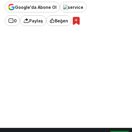
Google'da Abone Ol
0
Paylaş
Beğen
0