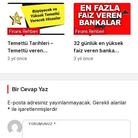
Finans Rehberi
Finans Rehberi
Temettü Tarihleri –
32 günlük en yüksek
Temettü veren
faiz veren banka
hisseler!Temettü
hangisi? Bankalar
3 yıl önce
3 yıl önce
Verecek Hisseler ve
mevduat faiz oranlarını
Tarihleri
güncelledi!
Bir Cevap Yaz
E-posta adresiniz yayınlanmayacak.
Gerekli alanlar
*
ile işaretlenmişlerdir
YORUMUNUZ
*