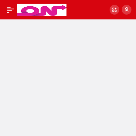
Müzik dinleyerek
0
Paylaş
para kazanma siteleri
2022