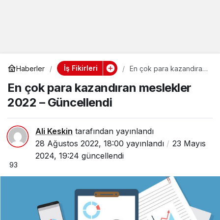
İş Fikirleri
Haberler
En çok para kazandıran
meslekler 2022 –
En çok para kazandıran meslekler
Güncellendi
2022 – Güncellendi
Ali Keskin
tarafından yayınlandı
28 Ağustos 2022, 18:00
yayınlandı
23 Mayıs
2024, 19:24
güncellendi
93