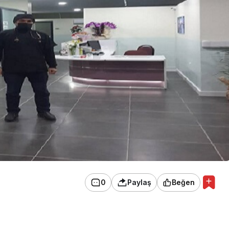
0
Paylaş
Beğen