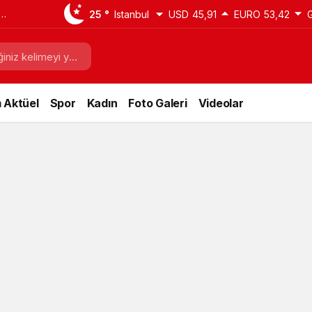
25 °
Istanbul
USD
45,91
EURO
53,42
 Aktüel
Spor
Kadın
Foto Galeri
Videolar