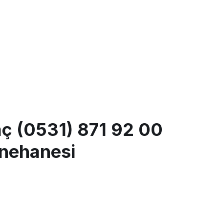
aç (0531) 871 92 00
nehanesi