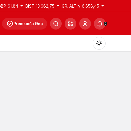
GBP
61,84
BIST
13.662,75
GR. ALTIN
6.658,45
Premium'a Geç
0
Gündüz Modu
Gündüz modunu seçin.
Gece Modu
Gece modunu seçin.