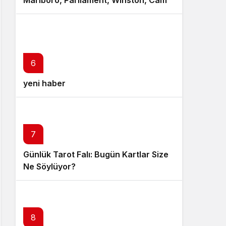
Marlboro, Parliament, Winston, Camel
ve Tüm Sigara Markalarının Zamlı
Fiyat Listesi
6
yeni haber
7
Günlük Tarot Falı: Bugün Kartlar Size
Ne Söylüyor?
8