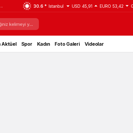
sıl
30.6 °
Istanbul
USD
45,91
EURO
53,42
i
 Aktüel
Spor
Kadın
Foto Galeri
Videolar