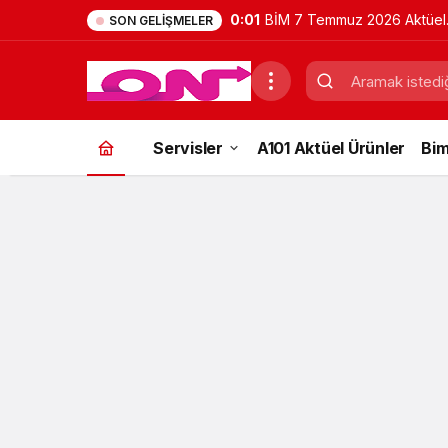
11:41
Belgrad Ormanı Nerede? Na
SON GELIŞMELER
Gidilir? Güncel Gezi Rehber
Servisler
A101 Aktüel Ürünler
Bim