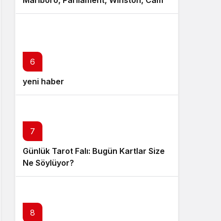
Marlboro, Parliament, Winston, Camel
ve Tüm Sigara Markalarının Zamlı
Fiyat Listesi
6
yeni haber
7
Günlük Tarot Falı: Bugün Kartlar Size
Ne Söylüyor?
8