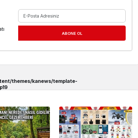
tı
ABONE OL
ntent/themes/kanews/template-
p
19