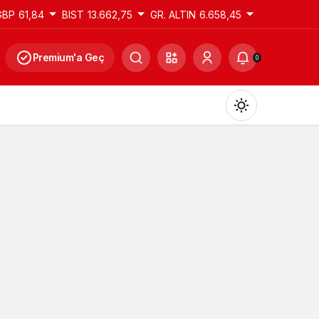
GBP
61,84
BIST
13.662,75
GR. ALTIN
6.658,45
Premium'a Geç
0
Gündüz Modu
Gündüz modunu seçin.
Gece Modu
Gece modunu seçin.