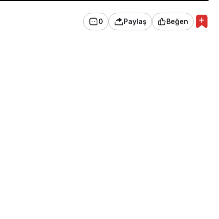
0
Paylaş
Beğen