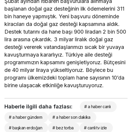
Şubat ayından itibaren başvurulara alınmaya
başlanan doğal gaz desteğinin ilk ödemelerini 311
bin haneye yapmıştık. Yeni başvuru döneminde
kiracıları da doğal gaz desteği kapsamına aldık.
Destek tutarını da hane başı 900 liradan 2 bin 500
lira arasına çıkardık. 3 milyar liralık doğal gaz
desteği vererek vatandaşlarımızı sıcak bir yuvaya
kavuşturmaya kararlıyız. Türkiye aile desteği
programımızın kapsamını genişletiyoruz. Bütçesini
de 40 milyar liraya yükseltiyoruz. Böylece bu
programı ülkemizdeki toplam hane sayısının 10’da
birine ulaşacak etkinliğe kavuşturuyoruz.
Haberle ilgili daha fazlası:
# a haber canlı
# a haber gündem
# a haber son dakika
# başkan erdoğan
# bez torba
# canli tv izle