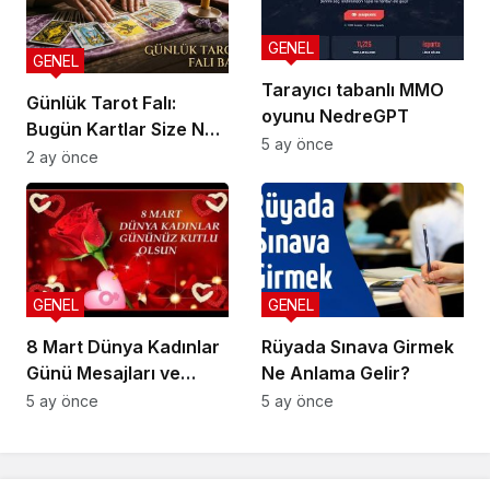
GENEL
GENEL
Tarayıcı tabanlı MMO
Günlük Tarot Falı:
oyunu NedreGPT
Bugün Kartlar Size Ne
5 ay önce
Söylüyor?
2 ay önce
GENEL
GENEL
8 Mart Dünya Kadınlar
Rüyada Sınava Girmek
Günü Mesajları ve
Ne Anlama Gelir?
Sözleri
5 ay önce
5 ay önce