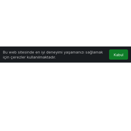
0
Bu web sitesinde en iyi deneyimi yaşamanızı sağlamak
Kabul
için çerezler kullanılmaktadır.
Anasayfa
Akış
Hesabım
Bildirimler