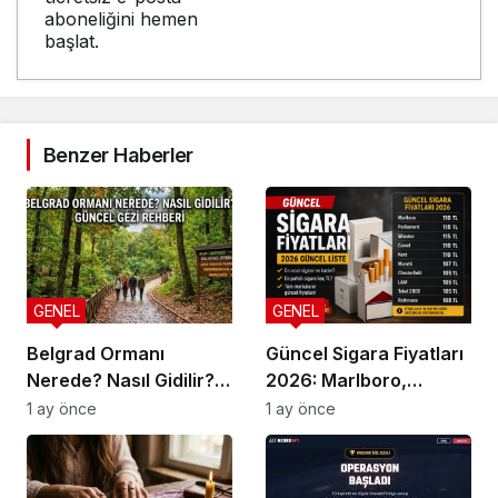
aboneliğini hemen
başlat.
Benzer Haberler
GENEL
GENEL
Belgrad Ormanı
Güncel Sigara Fiyatları
Nerede? Nasıl Gidilir?
2026: Marlboro,
Güncel Gezi Rehberi
Parliament, Winston,
1 ay önce
1 ay önce
Camel ve Tüm Sigara
Markalarının Zamlı
Fiyat Listesi