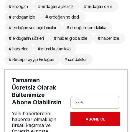
# Erdoğan
# erdoğan açıklama
# erdoğan canlı
# erdoğan izle
# erdoğan ne dedi
# erdoğan son açıklamalar
# erdoğan son dakika
# erdoğanın sözleri
# haber global izle
# haber izle
# haberler
# murat kurum toki
# Recep Tayyip Erdoğan
# sondakika
Tamamen
Ücretsiz Olarak
Bültenimize
Abone Olabilirsin
Yeni haberlerden
haberdar olmak için
ABONE OL
fırsatı kaçırma ve
ücretsiz e-posta