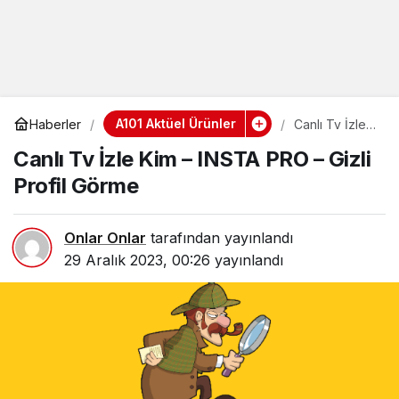
A101 Aktüel Ürünler
Haberler
Canlı Tv İzle
Kim – INSTA
Canlı Tv İzle Kim – INSTA PRO – Gizli
PRO – Gizli
Profil Görme
Profil Görme
Onlar Onlar
tarafından yayınlandı
29 Aralık 2023, 00:26
yayınlandı