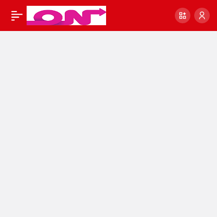
Ece Ronay Kimdir?
0
Paylaş
Ece Ronay Tiktok
Videoları +18 En Yeni
Videoları