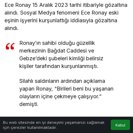
Ece Ronay 15 Aralık 2023 tarihi itibariyle gözaltına
alındı. Sosyal Medya fenomeni Ece Ronay eski
eşinin işyerini kurşunlattığı iddiasıyla gözaltına
alındı.
Ronay’ın sahibi olduğu güzellik
merkezinin Bağdat Caddesi ve
Gebze’deki şubeleri kimliği belirsiz
kişiler tarafından kurşunlanmıştı.
Silahlı saldırıların ardından açıklama
yapan Ronay, “Birileri beni bu yaşanan
olayların içine çekmeye çalışıyor.”
demişti.
NTV
0
Bu web sitesinde en iyi deneyimi yaşamanızı sağlamak
Kabul
için çerezler kullanılmaktadır.
Anasayfa
Akış
Hesabım
Bildirimler