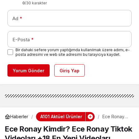
0
/30 karakter
Ad
*
E-Posta
*
Bir dahaki sefere yorum yaptığımda kullanılmak üzere adımı, e-
posta adresimi ve web site adresimi bu tarayıcıya kaydet.
Yorum Gönder
Giriş Yap
A101 Aktüel Ürünler
Haberler
Ece Ronay
Kimdir? Ece
Ece Ronay Kimdir? Ece Ronay Tiktok
Ronay Tiktok
Videoları +18
Videoları +18 En Yeni Videoları
En Yeni