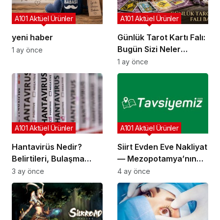
A101 Aktüel Ürünler
A101 Aktüel Ürünler
yeni haber
Günlük Tarot Kartı Falı:
Bugün Sizi Neler
1 ay önce
Bekliyor?
1 ay önce
A101 Aktüel Ürünler
A101 Aktüel Ürünler
Hantavirüs Nedir?
Siirt Evden Eve Nakliyat
Belirtileri, Bulaşma
— Mezopotamya’nın
Yolları ve Korunma
Kapısında Güvenli
3 ay önce
4 ay önce
Yöntemleri
Taşınma