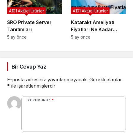
A101 Aktüel Ürünler
A101 Aktüel Ürünler
SRO Private Server
Katarakt Ameliyatı
Tanıtımları
Fiyatları Ne Kadar
2026: Güncel Liste
5 ay önce
5 ay önce
Bir Cevap Yaz
E-posta adresiniz yayınlanmayacak.
Gerekli alanlar
*
ile işaretlenmişlerdir
YORUMUNUZ
*