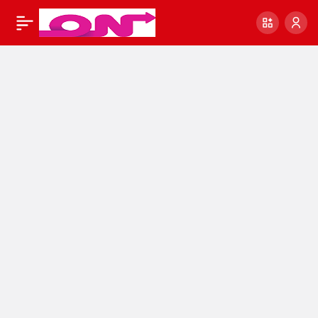
Batı Nil virüsü (West
0
Nile virus)