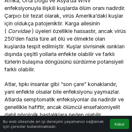
Afrika, Orta Doğu ve Asya’da WNV
enfeksiyonuyla ilişkili kuşlarda ölüm oranı nadirdir.
Çarpıcı bir tezat olarak, virüs Amerika’daki kuşlar
için oldukça patojeniktir. Karga ailesinin
(
Corvidae
) üyeleri özellikle hassastır, ancak virüs
250’den fazla türe ait ölü ve ölmekte olan
kuşlarda tespit edilmiştir. Kuşlar sivrisinek ısırıkları
dışında çeşitli yollarla enfekte olabilir ve farklı
türlerin bulaşma döngüsünü sürdürme potansiyeli
farklı olabilir.
Atlar, tıpkı insanlar gibi “son çare” konaklarıdır,
yani enfekte olsalar bile enfeksiyonu yaymazlar.
Atlarda semptomatik enfeksiyonlar da nadirdir ve
genellikle hafiftir, ancak ölümcül ensefalomiyelit
dahil nörolojik hastalıklara neden olabilir.
0
Bu web sitesinde en iyi deneyimi yaşamanızı sağlamak
Kabul
için çerezler kullanılmaktadır.
Anasayfa
Akış
Hesabım
Bildirimler
Önleme