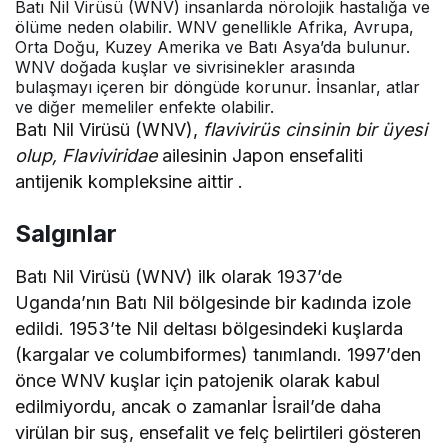
Batı Nil Virüsü (WNV) insanlarda nörolojik hastalığa ve
ölüme neden olabilir. WNV genellikle Afrika, Avrupa,
Orta Doğu, Kuzey Amerika ve Batı Asya’da bulunur.
WNV doğada kuşlar ve sivrisinekler arasında
bulaşmayı içeren bir döngüde korunur. İnsanlar, atlar
ve diğer memeliler enfekte olabilir.
Batı Nil Virüsü (WNV),
flavivirüs cinsinin bir üyesi
olup,
Flaviviridae
ailesinin Japon ensefaliti
antijenik kompleksine aittir .
Salgınlar
Batı Nil Virüsü (WNV) ilk olarak 1937’de
Uganda’nın Batı Nil bölgesinde bir kadında izole
edildi. 1953’te Nil deltası bölgesindeki kuşlarda
(kargalar ve columbiformes) tanımlandı. 1997’den
önce WNV kuşlar için patojenik olarak kabul
edilmiyordu, ancak o zamanlar İsrail’de daha
virülan bir suş, ensefalit ve felç belirtileri gösteren