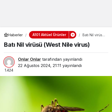
A101 Aktüel Ürünler
Haberler
Batı Nil virüsü
(West Nile
Batı Nil virüsü (West Nile virus)
virus)
Onlar Onlar
tarafından yayınlandı
22 Ağustos 2024, 21:11
yayınlandı
1.424