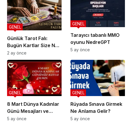
Markalarının Zamlı
Fiyat Listesi
GENEL
GENEL
Tarayıcı tabanlı MMO
Günlük Tarot Falı:
oyunu NedreGPT
Bugün Kartlar Size Ne
5 ay önce
Söylüyor?
2 ay önce
GENEL
GENEL
8 Mart Dünya Kadınlar
Rüyada Sınava Girmek
Günü Mesajları ve
Ne Anlama Gelir?
Sözleri
5 ay önce
5 ay önce