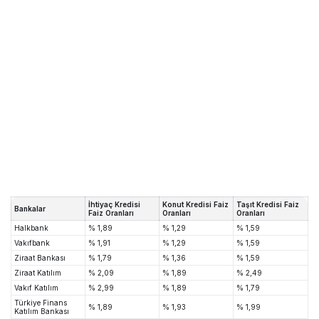
İhtiyaç Kredisi
Konut Kredisi Faiz
Taşıt Kredisi Faiz
Bankalar
Faiz Oranları
Oranları
Oranları
Halkbank
% 1,89
% 1,29
% 1,59
Vakıfbank
% 1,91
% 1,29
% 1,59
Ziraat Bankası
% 1,79
% 1,36
% 1,59
Ziraat Katılım
% 2,09
% 1,89
% 2,49
Vakıf Katılım
% 2,99
% 1,89
% 1,79
Türkiye Finans
% 1,89
% 1,93
% 1,99
Katılım Bankası