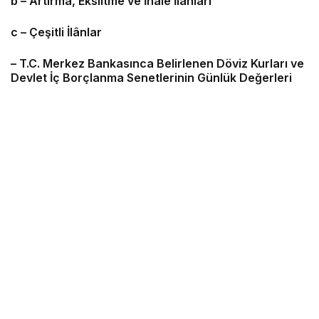
b – Artırma, Eksiltme ve İhale İlânları
c – Çeşitli İlânlar
– T.C. Merkez Bankasınca Belirlenen Döviz Kurları ve
Devlet İç Borçlanma Senetlerinin Günlük Değerleri