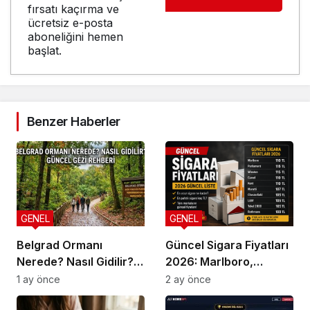
fırsatı kaçırma ve
ücretsiz e-posta
aboneliğini hemen
başlat.
Benzer Haberler
GENEL
GENEL
Belgrad Ormanı
Güncel Sigara Fiyatları
Nerede? Nasıl Gidilir?
2026: Marlboro,
Güncel Gezi Rehberi
Parliament, Winston,
1 ay önce
2 ay önce
Camel ve Tüm Sigara