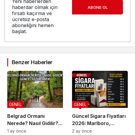
Yeni haberlerden
haberdar olmak için
ABONE OL
fırsatı kaçırma ve
ücretsiz e-posta
aboneliğini hemen
başlat.
Benzer Haberler
GENEL
GENEL
Belgrad Ormanı
Güncel Sigara Fiyatları
Nerede? Nasıl Gidilir?
2026: Marlboro,
Güncel Gezi Rehberi
Parliament, Winston,
1 ay önce
2 ay önce