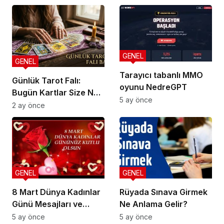
Camel ve Tüm Sigara
Markalarının Zamlı
Fiyat Listesi
GENEL
GENEL
Tarayıcı tabanlı MMO
Günlük Tarot Falı:
oyunu NedreGPT
Bugün Kartlar Size Ne
5 ay önce
Söylüyor?
2 ay önce
GENEL
GENEL
8 Mart Dünya Kadınlar
Rüyada Sınava Girmek
Günü Mesajları ve
Ne Anlama Gelir?
Sözleri
5 ay önce
5 ay önce