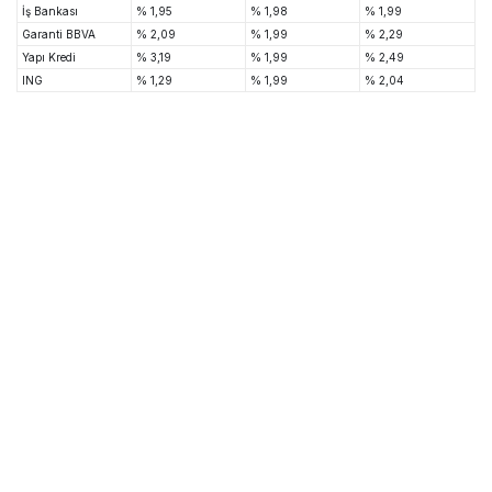
İş Bankası
% 1,95
% 1,98
% 1,99
Garanti BBVA
% 2,09
% 1,99
% 2,29
Yapı Kredi
% 3,19
% 1,99
% 2,49
ING
% 1,29
% 1,99
% 2,04