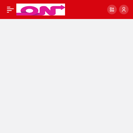
08 Mart 2023 Tarihli
0
Paylaş
ve 32126 Sayılı Resmî
Gazete Bugün