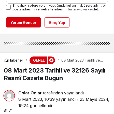
Bir dahaki sefere yorum yaptığımda kullanılmak üzere adımı, e-
posta adresimi ve web site adresimi bu tarayıcıya kaydet.
Yorum Gönder
Giriş Yap
GENEL
Haberler
08 Mart 2023 Tarihli ve
32126 Sayılı Resmî Gazete
08 Mart 2023 Tarihli ve 32126 Sayılı
Bugün
Resmî Gazete Bugün
Onlar Onlar
tarafından yayınlandı
8 Mart 2023, 10:39
yayınlandı
23 Mayıs 2024,
19:24
güncellendi
71