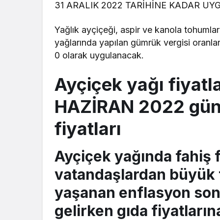
31 ARALIK 2022 TARİHİNE KADAR U
Yağlık ayçiçeği, aspir ve kanola tohumları
yağlarında yapılan gümrük vergisi oranlar
0 olarak uygulanacak.
Ayçiçek yağı fiyatl
HAZİRAN 2022 günc
fiyatları
Ayçiçek yağında fahiş 
vatandaşlardan büyük 
yaşanan enflasyon sonr
gelirken gıda fiyatları