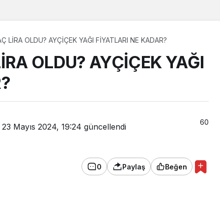
AÇ LİRA OLDU? AYÇİÇEK YAĞI FİYATLARI NE KADAR?
LİRA OLDU? AYÇİÇEK YAĞI
R?
60
23 Mayıs 2024, 19:24
güncellendi
0
Paylaş
Beğen