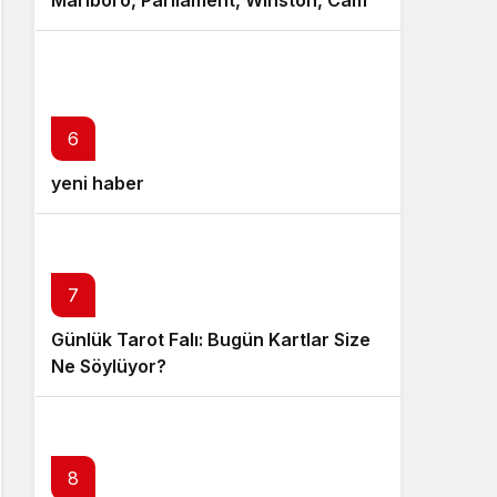
Marlboro, Parliament, Winston, Camel
ve Tüm Sigara Markalarının Zamlı
Fiyat Listesi
6
yeni haber
7
Günlük Tarot Falı: Bugün Kartlar Size
Ne Söylüyor?
8