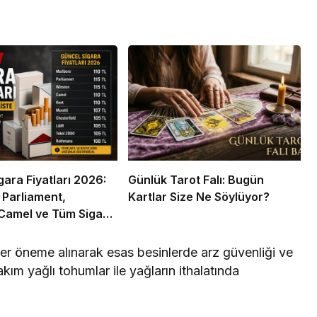
gara Fiyatları 2026:
Günlük Tarot Falı: Bugün
 Parliament,
Kartlar Size Ne Söylüyor?
Camel ve Tüm Sigara
ın Zamlı Fiyat Listesi
er öneme alınarak esas besinlerde arz güvenliği ve
akım yağlı tohumlar ile yağların ithalatında