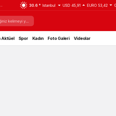
30.6 °
Istanbul
USD
45,91
EURO
53,42
 Aktüel
Spor
Kadın
Foto Galeri
Videolar