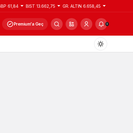
GBP
61,84
BIST
13.662,75
GR. ALTIN
6.658,45
Premium'a Geç
0
Gündüz Modu
Gündüz modunu seçin.
Gece Modu
Gece modunu seçin.