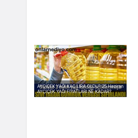
AYÇİÇEK YAĞI KAÇ LİRA OLDU? 25 Haziran
AYÇİÇEK YAĞI FİYATLARI NE KADAR?