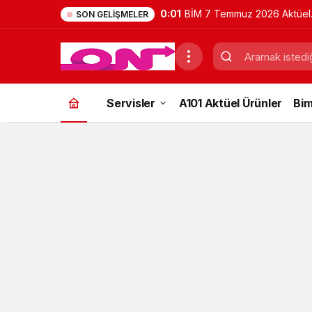
11:41
Belgrad Ormanı Nerede? Na
SON GELIŞMELER
Gidilir? Güncel Gezi Rehber
Servisler
A101 Aktüel Ürünler
Bim