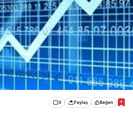
0
Paylaş
Beğen