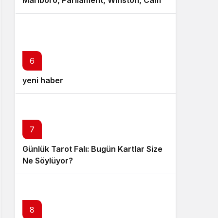
Marlboro, Parliament, Winston, Camel
ve Tüm Sigara Markalarının Zamlı
Fiyat Listesi
6
yeni haber
7
Günlük Tarot Falı: Bugün Kartlar Size
Ne Söylüyor?
8