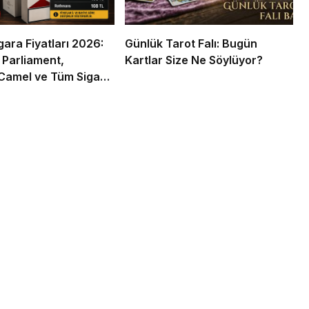
gara Fiyatları 2026:
Günlük Tarot Falı: Bugün
 Parliament,
Kartlar Size Ne Söylüyor?
Camel ve Tüm Sigara
ın Zamlı Fiyat Listesi