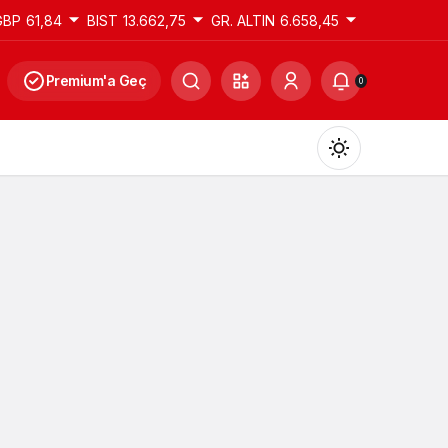
GBP
61,84
BIST
13.662,75
GR. ALTIN
6.658,45
Premium'a Geç
0
Gündüz Modu
Gündüz modunu seçin.
Gece Modu
Gece modunu seçin.