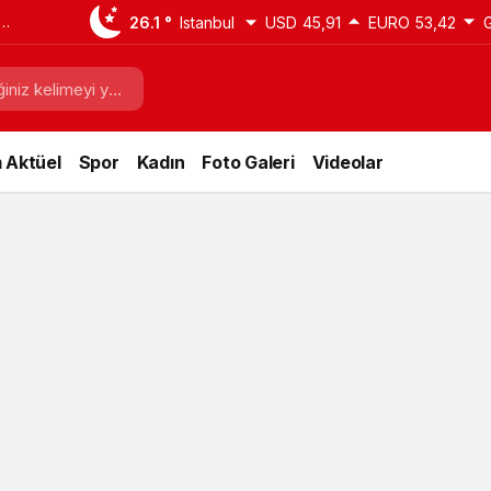
sıl
26.1 °
Istanbul
USD
45,91
EURO
53,42
i
 Aktüel
Spor
Kadın
Foto Galeri
Videolar