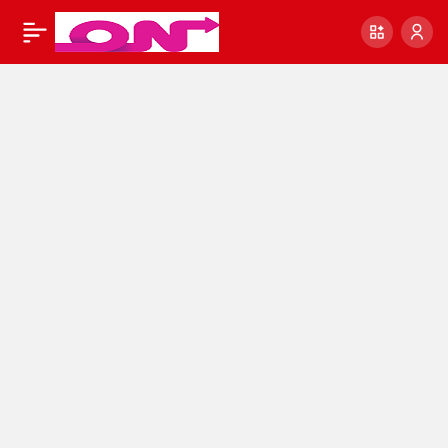
Website index sayisi
0
Paylaş
sorgulama