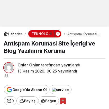
TEKNOLOJİ
Haberler
Antispam Korumasi
Site İçerigi ve Blog
Antispam Korumasi Site İçerigi ve
Yazılarını Koruma
Blog Yazılarını Koruma
Onlar Onlar
tarafından yayınlandı
13 Kasım 2020, 00:25
yayınlandı
55
Google'da Abone Ol
0
Paylaş
Beğen