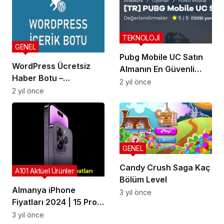
TEKNOLOJİ
GENEL
Pubg Mobile UC Satın
WordPress Ücretsiz
Almanın En Güvenli
Haber Botu –
Yolu
2 yıl önce
Wordpress Otomatik
2 yıl önce
İçerik Çekme Botu
GENEL
Candy Crush Saga Kaç
A101 Aktüel Ürünler
Bölüm Level
Almanya iPhone
3 yıl önce
Fiyatları 2024 | 15 Pro
Max, iPhone 14
3 yıl önce