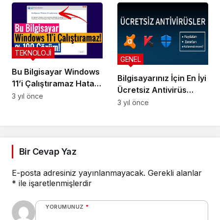
TEKNOLOJİ
GENEL
Bu Bilgisayar Windows
Bilgisayarınız İçin En İyi
11’i Çalıştıramaz Hatası
Ücretsiz Antivirüs
ve Çözümü
3 yıl önce
Programları
3 yıl önce
Bir Cevap Yaz
E-posta adresiniz yayınlanmayacak.
Gerekli alanlar
*
ile işaretlenmişlerdir
YORUMUNUZ
*