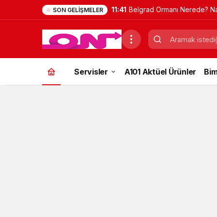
11:41
Belgrad Ormanı Nerede? Na
SON GELIŞMELER
Gidilir? Güncel Gezi Rehber
Servisler
A101 Aktüel Ürünler
Bim