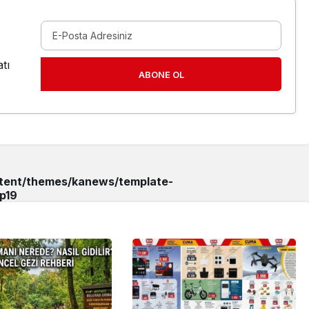
tı
ABONE OL
ntent/themes/kanews/template-
p
19