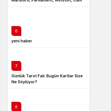
Marlboro, Parliament, Winston, Camel
ve Tüm Sigara Markalarının Zamlı
Fiyat Listesi
6
yeni haber
7
Günlük Tarot Falı: Bugün Kartlar Size
Ne Söylüyor?
8