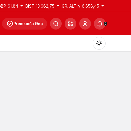
GBP
61,84
BIST
13.662,75
GR. ALTIN
6.658,45
Premium'a Geç
0
Gündüz Modu
Gündüz modunu seçin.
Gece Modu
Gece modunu seçin.