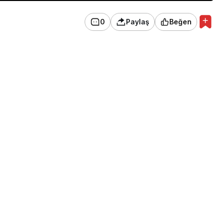
0
Paylaş
Beğen