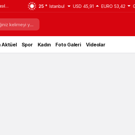
sıl
25 °
Istanbul
USD
45,91
EURO
53,42
i
 Aktüel
Spor
Kadın
Foto Galeri
Videolar