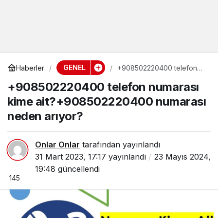
GENEL
Haberler
+908502220400 telefon
numarası kime ait?
+908502220400 telefon numarası
+908502220400 numarası
neden arıyor?
kime ait?+908502220400 numarası
neden arıyor?
Onlar Onlar
tarafından yayınlandı
31 Mart 2023, 17:17
yayınlandı
23 Mayıs 2024,
19:48
güncellendi
145