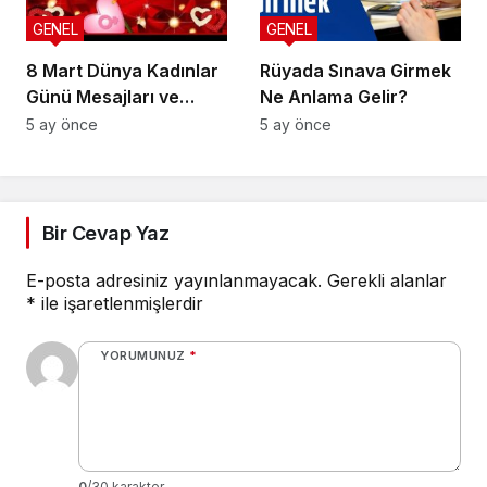
GENEL
GENEL
8 Mart Dünya Kadınlar
Rüyada Sınava Girmek
Günü Mesajları ve
Ne Anlama Gelir?
Sözleri
5 ay önce
5 ay önce
Bir Cevap Yaz
E-posta adresiniz yayınlanmayacak.
Gerekli alanlar
*
ile işaretlenmişlerdir
YORUMUNUZ
*
0
/30 karakter