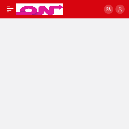
Yumurta Tavuğu
0
Paylaş
Fiyatları | Organik
Yumurta tavuğu
fiyatları