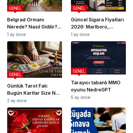
GENEL
GENEL
Belgrad Ormanı
Güncel Sigara Fiyatları
Nerede? Nasıl Gidilir?
2026: Marlboro,
Güncel Gezi Rehberi
Parliament, Winston,
1 ay önce
1 ay önce
Camel ve Tüm Sigara
Markalarının Zamlı
Fiyat Listesi
GENEL
GENEL
Tarayıcı tabanlı MMO
Günlük Tarot Falı:
oyunu NedreGPT
Bugün Kartlar Size Ne
5 ay önce
Söylüyor?
2 ay önce