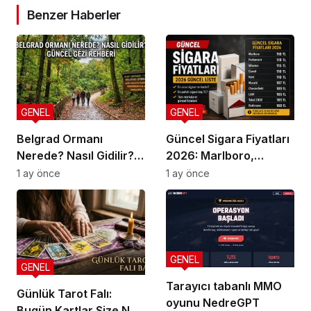
Benzer Haberler
GENEL
GENEL
Belgrad Ormanı
Güncel Sigara Fiyatları
Nerede? Nasıl Gidilir?
2026: Marlboro,
Güncel Gezi Rehberi
Parliament, Winston,
1 ay önce
1 ay önce
Camel ve Tüm Sigara
Markalarının Zamlı
Fiyat Listesi
GENEL
GENEL
Tarayıcı tabanlı MMO
Günlük Tarot Falı:
oyunu NedreGPT
Bugün Kartlar Size Ne