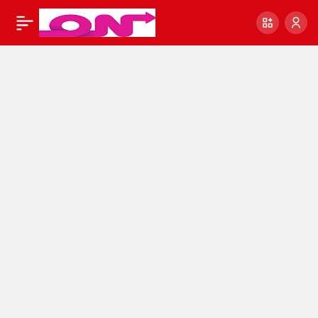
Taraftarium24
0
Paylaş
Chelsea Crystal
Palace canlı izle
Taraftarium24 | Canlı
maç izle –
Taraftarium izle –
Sportboss