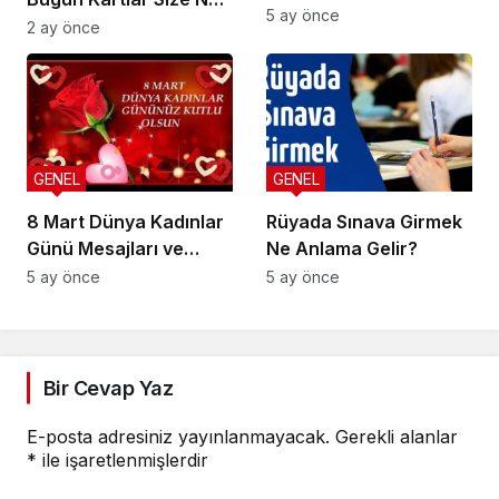
5 ay önce
Söylüyor?
2 ay önce
GENEL
GENEL
8 Mart Dünya Kadınlar
Rüyada Sınava Girmek
Günü Mesajları ve
Ne Anlama Gelir?
Sözleri
5 ay önce
5 ay önce
Bir Cevap Yaz
E-posta adresiniz yayınlanmayacak.
Gerekli alanlar
*
ile işaretlenmişlerdir