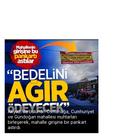
Akyazı’da bulunan Osmanağa, Cumhuriyet
ve Gündoğan mahallesi muhtarları
birleşerek, mahalle girişine bir pankart
astırdı.