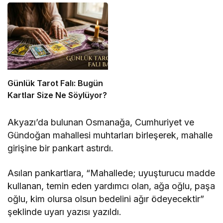
Camel ve Tüm Sigara
Markalarının Zamlı Fiyat
Listesi
Günlük Tarot Falı: Bugün
Kartlar Size Ne Söylüyor?
Akyazı’da bulunan Osmanağa, Cumhuriyet ve
Gündoğan mahallesi muhtarları birleşerek, mahalle
girişine bir pankart astırdı.
Asılan pankartlara, “Mahallede; uyuşturucu madde
kullanan, temin eden yardımcı olan, ağa oğlu, paşa
oğlu, kim olursa olsun bedelini ağır ödeyecektir”
şeklinde uyarı yazısı yazıldı.