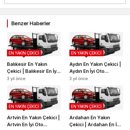
Benzer Haberler
EN YAKIN ÇEKİCİ
EN YAKIN ÇEKİCİ
Balıkesir En Yakın
Aydın En Yakın Çekici |
Çekici | Balıkesir En İyi
Aydın En İyi Oto
Oto Kurtarma, Balıkesir
Kurtarma, Aydın Yol
3 yıl önce
3 yıl önce
Yol Yardım
Yardım
EN YAKIN ÇEKİCİ
EN YAKIN ÇEKİCİ
Artvin En Yakın Çekici |
Ardahan En Yakın
Artvin En İyi Oto
Çekici | Ardahan En İyi