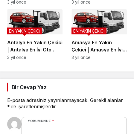
Kurtarma, Artvin Yol
Oto Kurtarma, Ardahan
3 yıl önce
3 yıl önce
Yardım
Yol Yardım
EN YAKIN ÇEKİCİ
EN YAKIN ÇEKİCİ
Antalya En Yakın Çekici
Amasya En Yakın
| Antalya En İyi Oto
Çekici | Amasya En İyi
Kurtarma, Antalya Yol
Oto Kurtarma, Amasya
3 yıl önce
3 yıl önce
Yardım
Yol Yardım
Bir Cevap Yaz
E-posta adresiniz yayınlanmayacak.
Gerekli alanlar
*
ile işaretlenmişlerdir
YORUMUNUZ
*