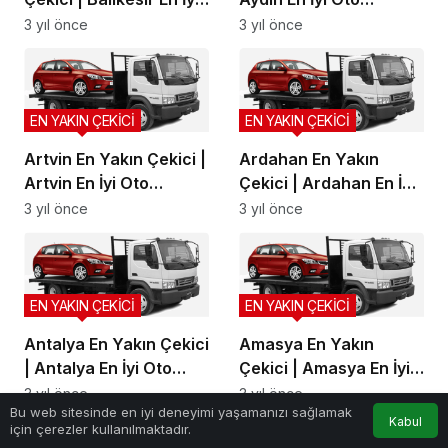
Oto Kurtarma, Balıkesir
Kurtarma, Aydın Yol
3 yıl önce
3 yıl önce
Yol Yardım
Yardım
EN YAKIN ÇEKİCİ
EN YAKIN ÇEKİCİ
Artvin En Yakın Çekici |
Ardahan En Yakın
Artvin En İyi Oto
Çekici | Ardahan En İyi
Kurtarma, Artvin Yol
Oto Kurtarma, Ardahan
3 yıl önce
3 yıl önce
Yardım
Yol Yardım
EN YAKIN ÇEKİCİ
EN YAKIN ÇEKİCİ
Antalya En Yakın Çekici
Amasya En Yakın
| Antalya En İyi Oto
Çekici | Amasya En İyi
Kurtarma, Antalya Yol
Oto Kurtarma, Amasya
3 yıl önce
3 yıl önce
0
Bu web sitesinde en iyi deneyimi yaşamanızı sağlamak
Yardım
Yol Yardım
Kabul
için çerezler kullanılmaktadır.
Anasayfa
Akış
Hesabım
Bildirimler