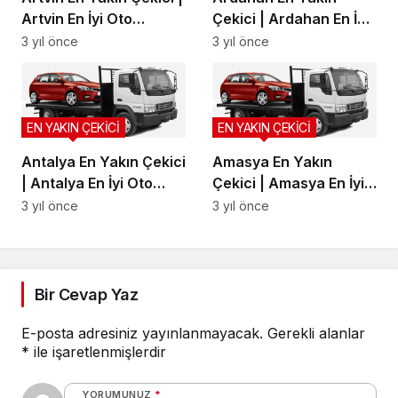
Artvin En İyi Oto
Çekici | Ardahan En İyi
Kurtarma, Artvin Yol
Oto Kurtarma, Ardahan
3 yıl önce
3 yıl önce
Yardım
Yol Yardım
EN YAKIN ÇEKİCİ
EN YAKIN ÇEKİCİ
Antalya En Yakın Çekici
Amasya En Yakın
| Antalya En İyi Oto
Çekici | Amasya En İyi
Kurtarma, Antalya Yol
Oto Kurtarma, Amasya
3 yıl önce
3 yıl önce
Yardım
Yol Yardım
Bir Cevap Yaz
E-posta adresiniz yayınlanmayacak.
Gerekli alanlar
*
ile işaretlenmişlerdir
YORUMUNUZ
*