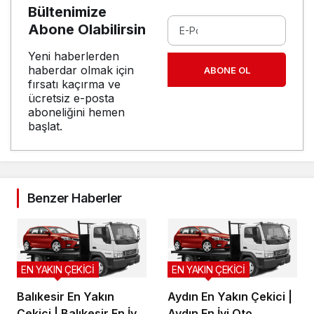
Bültenimize
Abone Olabilirsin
Yeni haberlerden
haberdar olmak için
ABONE OL
fırsatı kaçırma ve
ücretsiz e-posta
aboneliğini hemen
başlat.
Benzer Haberler
EN YAKIN ÇEKİCİ
EN YAKIN ÇEKİCİ
Balıkesir En Yakın
Aydın En Yakın Çekici |
Çekici | Balıkesir En İyi
Aydın En İyi Oto