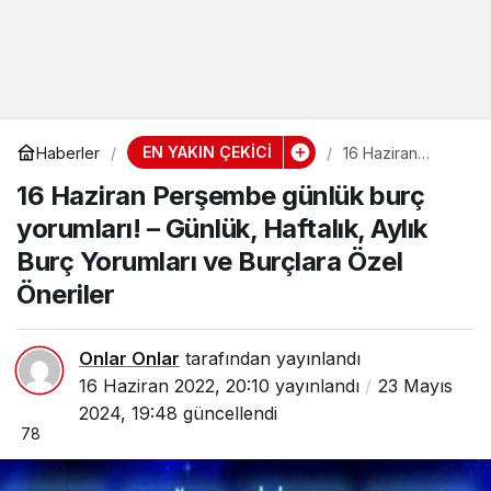
EN YAKIN ÇEKİCİ
Haberler
16 Haziran
Perşembe
16 Haziran Perşembe günlük burç
günlük burç
yorumları! –
yorumları! – Günlük, Haftalık, Aylık
Günlük, Haftalık,
Aylık Burç
Burç Yorumları ve Burçlara Özel
Yorumları ve
Burçlara Özel
Öneriler
Öneriler
Onlar Onlar
tarafından yayınlandı
16 Haziran 2022, 20:10
yayınlandı
23 Mayıs
2024, 19:48
güncellendi
78