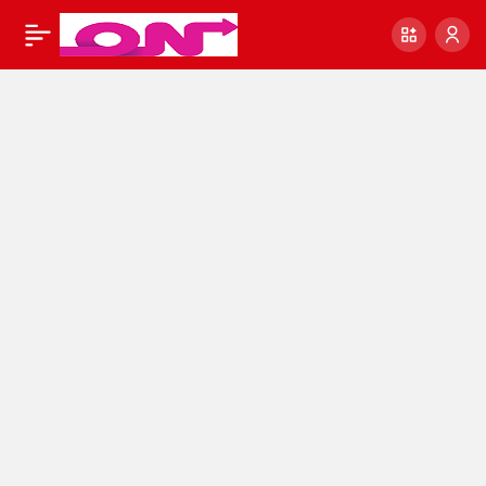
15 Haziran Çarşamba
1
Paylaş
günlük burç
yorumları! – Günlük,
Haftalık, Aylık Burç
Yorumları ve Burçlara
Özel Öneriler