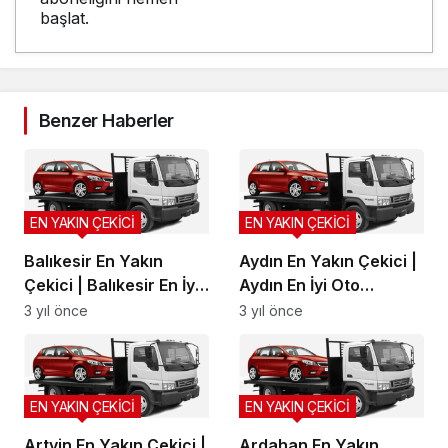
başlat.
Benzer Haberler
EN YAKIN ÇEKİCİ
EN YAKIN ÇEKİCİ
Balıkesir En Yakın
Aydın En Yakın Çekici |
Çekici | Balıkesir En İyi
Aydın En İyi Oto
Oto Kurtarma, Balıkesir
Kurtarma, Aydın Yol
3 yıl önce
3 yıl önce
Yol Yardım
Yardım
EN YAKIN ÇEKİCİ
EN YAKIN ÇEKİCİ
Artvin En Yakın Çekici |
Ardahan En Yakın