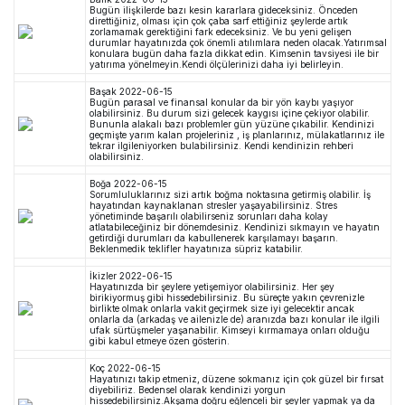
Bugün ilişkilerde bazı kesin kararlara gideceksiniz. Önceden
direttiğiniz, olması için çok çaba sarf ettiğiniz şeylerde artık
zorlamamak gerektiğini fark edeceksiniz. Ve bu yeni gelişen
durumlar hayatınızda çok önemli atılımlara neden olacak.Yatırımsal
konulara bugün daha fazla dikkat edin. Kimsenin tavsiyesi ile bir
yatırıma yönelmeyin.Kendi ölçülerinizi daha iyi belirleyin.
Başak
2022-06-15
Bugün parasal ve finansal konular da bir yön kaybı yaşıyor
olabilirsiniz. Bu durum sizi gelecek kaygısı içine çekiyor olabilir.
Bununla alakalı bazı problemler gün yüzüne çıkabilir. Kendinizi
geçmişte yarım kalan projeleriniz , iş planlarınız, mülakatlarınız ile
tekrar ilgileniyorken bulabilirsiniz. Kendi kendinizin rehberi
olabilirsiniz.
Boğa
2022-06-15
Sorumluluklarınız sizi artık boğma noktasına getirmiş olabilir. İş
hayatından kaynaklanan stresler yaşayabilirsiniz. Stres
yönetiminde başarılı olabilirseniz sorunları daha kolay
atlatabileceğiniz bir dönemdesiniz. Kendinizi sıkmayın ve hayatın
getirdiği durumları da kabullenerek karşılamayı başarın.
Beklenmedik teklifler hayatınıza süpriz katabilir.
İkizler
2022-06-15
Hayatınızda bir şeylere yetişemiyor olabilirsiniz. Her şey
birikiyormuş gibi hissedebilirsiniz. Bu süreçte yakın çevrenizle
birlikte olmak onlarla vakit geçirmek size iyi gelecektir ancak
onlarla da (arkadaş ve ailenizle de) aranızda bazı konular ile ilgili
ufak sürtüşmeler yaşanabilir. Kimseyi kırmamaya onları olduğu
gibi kabul etmeye özen gösterin.
Koç
2022-06-15
Hayatınızı takip etmeniz, düzene sokmanız için çok güzel bir fırsat
diyebiliriz. Bedensel olarak kendinizi yorgun
hissedebilirsiniz.Akşama doğru eğlenceli bir şeyler yapmak ya da