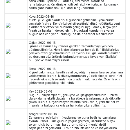
daha verimli şekilde kullanmak, sizi mental olarak da
rahatlatacaktır. Kendinizle ilgili belirsizlikleri ortadan kaldırmak
adına çaba harcamak için ideal bir gündesiniz.
Kova
2022-06-16
Yurtdışı ile ilgili planlarınızı gündeme getirebilir, işlemlerinizi
başlatabilirsiniz. Kendinizi geliştireceğinizi düşündüğünüz yeni
alanlar fark etmek ve bunların gereğini uygulamak, birçok yeni
fırsatı da beraberinde getirebilir. Hukuksal konularınız varsa
bugün adaletin yerini bulduğuna dair haberler alabilirsiniz.
Oğlak
2022-06-16
İşinize ve evinize ayırmanız gereken zamanlamayı yeniden
düşünebilirsiniz. Hem kişisel alanınıza hem de ikili ilişkilerinize
gereken özeni göstermelisiniz. Kariyerinizle ilgili kararları alırken
bu durumu göz önünde bulundurmanızda fayda var. Eksikleri
buluyor ve tamamlıyorsunuz.
Terazi
2022-06-16
Kişisel bakımınıza, keyifli vakit geçirdiğiniz insanlara ve ortamlara
vakit ayırabilirsiniz. Motivasyonunuzun yüksek olması, kendinizi
ifade etmekle ilgili sorunları da ortadan kaldıracaktır. Önemli ikili
görüşmeler gerçekleştirebilirsiniz.
Yay
2022-06-16
Bugünü birçok toplantı, görüşme ve işle geçirebilirsiniz. Fiziksel
olarak da hareketli olacağınız bu sürede tavırlarınızla da dikkatleri
çekebilirsiniz. Organizasyon ve birlik tecrübeniz, yeni fikirler ve
insanlarla buluşunca ortaya harikalar çıkarabilirsiniz.
Yengeç
2022-06-16
Zamanınızı evinizin ihtiyaçlarına ve buna bağlı harcamalara
ayırabilirsiniz. Tüm günün yoğun geçmesi, üzerinizde birçok
sorumluluk bulunması bu durumu sürdürmenizi değil
paylaşmanızı gerektirir. Birbirinizin isteklerine ve ihtiyaçlarına