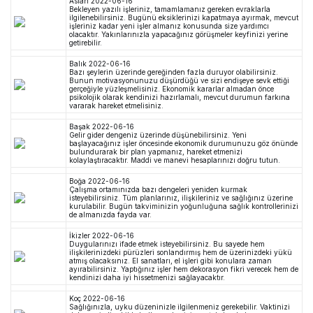
Aslan
2022-06-16
Bekleyen yazılı işleriniz, tamamlamanız gereken evraklarla
ilgilenebilirsiniz. Bugünü eksiklerinizi kapatmaya ayırmak, mevcut
işleriniz kadar yeni işler almanız konusunda size yardımcı
olacaktır. Yakınlarınızla yapacağınız görüşmeler keyfinizi yerine
getirebilir.
Balık
2022-06-16
Bazı şeylerin üzerinde gereğinden fazla duruyor olabilirsiniz.
Bunun motivasyonunuzu düşürdüğü ve sizi endişeye sevk ettiği
gerçeğiyle yüzleşmelisiniz. Ekonomik kararlar almadan önce
psikolojik olarak kendinizi hazırlamalı, mevcut durumun farkına
vararak hareket etmelisiniz.
Başak
2022-06-16
Gelir gider dengeniz üzerinde düşünebilirsiniz. Yeni
başlayacağınız işler öncesinde ekonomik durumunuzu göz önünde
bulundurarak bir plan yapmanız, hareket etmenizi
kolaylaştıracaktır. Maddi ve manevi hesaplarınızı doğru tutun.
Boğa
2022-06-16
Çalışma ortamınızda bazı dengeleri yeniden kurmak
isteyebilirsiniz. Tüm planlarınız, ilişkileriniz ve sağlığınız üzerine
kurulabilir. Bugün takviminizin yoğunluğuna sağlık kontrollerinizi
de almanızda fayda var.
İkizler
2022-06-16
Duygularınızı ifade etmek isteyebilirsiniz. Bu sayede hem
ilişkilerinizdeki pürüzleri sonlandırmış hem de üzerinizdeki yükü
atmış olacaksınız. El sanatları, el işleri gibi konulara zaman
ayırabilirsiniz. Yaptığınız işler hem dekorasyon fikri verecek hem de
kendinizi daha iyi hissetmenizi sağlayacaktır.
Koç
2022-06-16
Sağlığınızla, uyku düzeninizle ilgilenmeniz gerekebilir. Vaktinizi