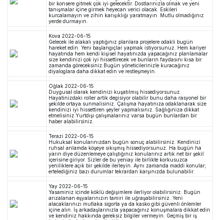
bir konsere gitmek çok iyi gelecektir. Dostlarınızla olmak ve yeni
tanışmalar içine girmek heyecan verici olacak. Eskileri
kurcalamayın ve zihin karışıklığı yaratmayın. Mutlu olmadığınız
yerde durmayın.
Kova
2022-06-15
Gelecek ile alakalı yaptığınız planlara projelere odakli bugün
hareket edin. Yeni başlangıçlar yapmak istiyorsunuz. Hem kariyer
hayatında hem kendi kişisel hayatınızda yapacağınız planlamalar
size kendinizi çok iyi hissettirecek ve bunların faydasını kısa bir
zamanda göreceksiniz.Bugün yöneticilerinizle kuracağınız
diyaloglara daha dikkat edin ve restleşmeyin.
Oğlak
2022-06-15
Duygusal olarak kendinizi kuşatılmış hissediyorsunuz.
Hayatinizdaki roller artik degisiyor olabilir bunu daha rasyonel bir
şekilde ortaya sunmalisiniz. Çalışma hayatınıza odaklanarak size
kendinizi iyi hissettiren şeyler yapmalısınız. Sağlığıniza dikkat
etmelisiniz.Yurtdışı çalışmalarınız varsa bugün bunlardan bir
haber alabilirsiniz.
Terazi
2022-06-15
Hukuksal konularınızdan bugün sonuç alabilirsiniz. Kendinizi
ruhsal anlamda köşeye sıkışmış hissediyorsunuz. Ha bugün ha
yarın diye düzenlemeye çalıştığınız konularınız artık net bir şekil
içerisine giriyor. Sizler de bu yeniay ile birlikte korkusuzca
yeniliklere açık bir şekilde ilerleyin. Aynı zamanda maddi konular;
ertelediğiniz bazı durumlar tekrardan karşınızda bulunabilir.
Yay
2022-06-15
Yasaminiz icinde köklü değişimlere ilerliyor olabilirsiniz. Bugün
arızalanan eşyalarınızın tamiri ile uğraşabilirsiniz. Yeni
alacaklarınızı mutlaka sigorta ya da kasko gibi güvenli önlemler
içine alın. İş arkadaşlarınızla yapacağınız konuşmalara dikkat edin
ve kendiniz hakkında gereksiz bilgiler vermeyin. Geçmiş bir iş