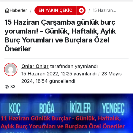
EN YAKIN ÇEKİCİ
Haberler
15 Haziran
Çarşamba
15 Haziran Çarşamba günlük burç
günlük burç
yorumları! –
yorumları! – Günlük, Haftalık, Aylık
Günlük, Haftalık,
Aylık Burç
Burç Yorumları ve Burçlara Özel
Yorumları ve
Burçlara Özel
Öneriler
Öneriler
Onlar Onlar
tarafından yayınlandı
15 Haziran 2022, 12:25
yayınlandı
23 Mayıs
2024, 18:54
güncellendi
83