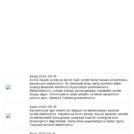
Akrep
2022-06-15
Evlilik hayatı içinde ya da bir ilişki içinde fazla hassas ve kontrolcü
davranıyor olabilirsiniz. Bu dönemde biraz daha kontrolü elden
bırakıp tamamen kendinizi düşünmeye yönelmelisiniz.
Beklentilerinizi yüksek tutmak yerine gerçekçi hareketler içinde
olmayı seçin. Zihninizde ki stresi yönetin ve kendi kendinizin
yolunu açın. Gereksiz risklere girmemelisiniz.
Aslan
2022-06-15
Kariyerinizle ilgili önemli bir değişim ve beklenmeyen kararlar
içinde olabilirsiniz. Hayatiniza birini almak, büyük kararlar vermek
ve beklenmedik konuşmalar yasamak kisa bir sureligine tum
dinamiğinizi degistirecek. Daha önce yaşamadığınız kadar ilginç
Olaylara tanıklık edebilirsiniz.
Balık
2022-06-15