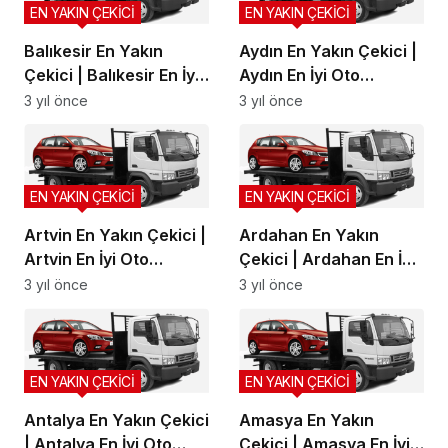
EN YAKIN ÇEKİCİ
EN YAKIN ÇEKİCİ
Balıkesir En Yakın
Aydın En Yakın Çekici |
Çekici | Balıkesir En İyi
Aydın En İyi Oto
Oto Kurtarma, Balıkesir
Kurtarma, Aydın Yol
3 yıl önce
3 yıl önce
Yol Yardım
Yardım
EN YAKIN ÇEKİCİ
EN YAKIN ÇEKİCİ
Artvin En Yakın Çekici |
Ardahan En Yakın
Artvin En İyi Oto
Çekici | Ardahan En İyi
Kurtarma, Artvin Yol
Oto Kurtarma, Ardahan
3 yıl önce
3 yıl önce
Yardım
Yol Yardım
EN YAKIN ÇEKİCİ
EN YAKIN ÇEKİCİ
Antalya En Yakın Çekici
Amasya En Yakın
| Antalya En İyi Oto
Çekici | Amasya En İyi