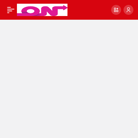
13 Haziran Günlük
0
Paylaş
Burçlar – Günlük,
Haftalık, Aylık Burç
Yorumları ve Burçlara
Özel Öneriler