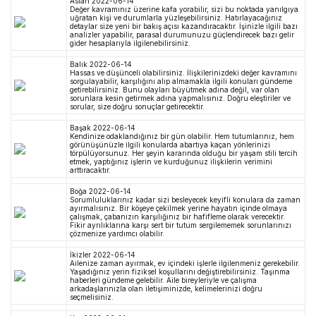
Aslan
2022-06-14
Değer kavramınız üzerine kafa yorabilir, sizi bu noktada yanılgıya
uğratan kişi ve durumlarla yüzleşebilirsiniz. Hatırlayacağınız
detaylar size yeni bir bakış açısı kazandıracaktır. İşinizle ilgili bazı
analizler yapabilir, parasal durumunuzu güçlendirecek bazı gelir
gider hesaplarıyla ilgilenebilirsiniz.
Balık
2022-06-14
Hassas ve düşünceli olabilirsiniz. İlişkilerinizdeki değer kavramını
sorgulayabilir, karşılığını alıp almamakla ilgili konuları gündeme
getirebilirsiniz. Bunu olayları büyütmek adına değil, var olan
sorunlara kesin getirmek adına yapmalısınız. Doğru eleştiriler ve
sorular, size doğru sonuçlar getirecektir.
Başak
2022-06-14
Kendinize odaklandığınız bir gün olabilir. Hem tutumlarınız, hem
görünüşünüzle ilgili konularda abartıya kaçan yönlerinizi
törpülüyorsunuz. Her şeyin kararında olduğu bir yaşam stili tercih
etmek, yaptığınız işlerin ve kurduğunuz ilişkilerin verimini
arttıracaktır.
Boğa
2022-06-14
Sorumluluklarınız kadar sizi besleyecek keyifli konulara da zaman
ayırmalısınız. Bir köşeye çekilmek yerine hayatın içinde olmaya
çalışmak, çabanızın karşılığınız bir hafifleme olarak verecektir.
Fikir ayrılıklarına karşı sert bir tutum sergilememek sorunlarınızı
çözmenize yardımcı olabilir.
İkizler
2022-06-14
Ailenize zaman ayırmak, ev içindeki işlerle ilgilenmeniz gerekebilir.
Yaşadığınız yerin fiziksel koşullarını değiştirebilirsiniz. Taşınma
haberleri gündeme gelebilir. Aile bireyleriyle ve çalışma
arkadaşlarınızla olan iletişiminizde, kelimelerinizi doğru
seçmelisiniz.