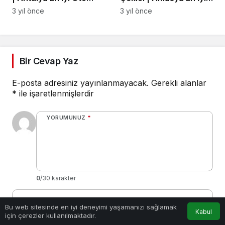
Kurtarma, Antalya Yol
Oto Kurtarma, Amasya
3 yıl önce
3 yıl önce
Yardım
Yol Yardım
Bir Cevap Yaz
E-posta adresiniz yayınlanmayacak.
Gerekli alanlar
*
ile işaretlenmişlerdir
YORUMUNUZ
*
0
/30 karakter
Ad
*
0
Bu web sitesinde en iyi deneyimi yaşamanızı sağlamak
Kabul
için çerezler kullanılmaktadır.
Anasayfa
Akış
Hesabım
Bildirimler