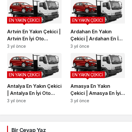
EN YAKIN ÇEKİCİ
EN YAKIN ÇEKİCİ
Artvin En Yakın Çekici |
Ardahan En Yakın
Artvin En İyi Oto
Çekici | Ardahan En İyi
Kurtarma, Artvin Yol
Oto Kurtarma, Ardahan
3 yıl önce
3 yıl önce
Yardım
Yol Yardım
EN YAKIN ÇEKİCİ
EN YAKIN ÇEKİCİ
Antalya En Yakın Çekici
Amasya En Yakın
| Antalya En İyi Oto
Çekici | Amasya En İyi
Kurtarma, Antalya Yol
Oto Kurtarma, Amasya
3 yıl önce
3 yıl önce
Yardım
Yol Yardım
Bir Cevap Yaz