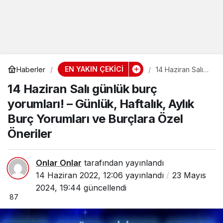
EN YAKIN ÇEKİCİ
Haberler
14 Haziran Salı
günlük burç
14 Haziran Salı günlük burç
yorumları! –
Günlük, Haftalık,
yorumları! – Günlük, Haftalık, Aylık
Aylık Burç
Yorumları ve
Burç Yorumları ve Burçlara Özel
Burçlara Özel
Öneriler
Öneriler
Onlar Onlar
tarafından yayınlandı
14 Haziran 2022, 12:06
yayınlandı
23 Mayıs
2024, 19:44
güncellendi
87