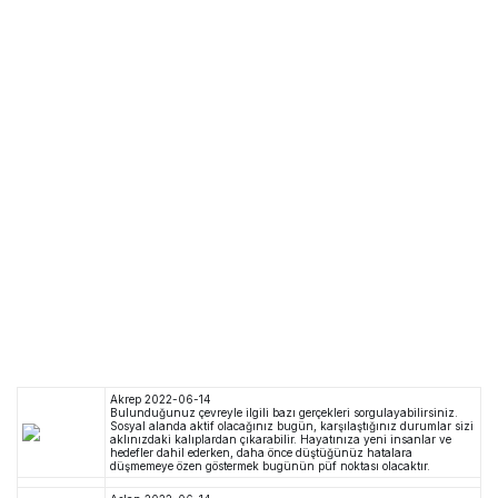
Akrep
2022-06-14
Bulunduğunuz çevreyle ilgili bazı gerçekleri sorgulayabilirsiniz.
Sosyal alanda aktif olacağınız bugün, karşılaştığınız durumlar sizi
aklınızdaki kalıplardan çıkarabilir. Hayatınıza yeni insanlar ve
hedefler dahil ederken, daha önce düştüğünüz hatalara
düşmemeye özen göstermek bugünün püf noktası olacaktır.