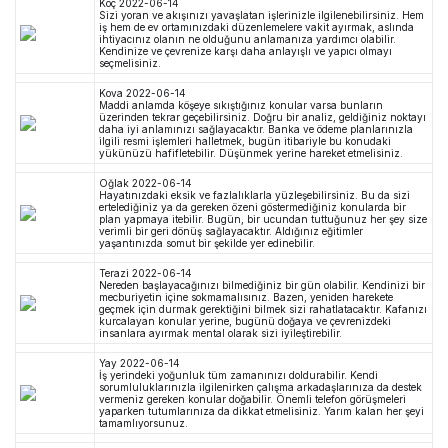
Koç
2022-06-14
Sizi yoran ve akışınızı yavaşlatan işlerinizle ilgilenebilirsiniz. Hem
iş hem de ev ortamınızdaki düzenlemelere vakit ayırmak, aslında
ihtiyacınız olanın ne olduğunu anlamanıza yardımcı olabilir.
Kendinize ve çevrenize karşı daha anlayışlı ve yapıcı olmayı
seçmelisiniz.
Kova
2022-06-14
Maddi anlamda köşeye sıkıştığınız konular varsa bunların
üzerinden tekrar geçebilirsiniz. Doğru bir analiz, geldiğiniz noktayı
daha iyi anlamınızı sağlayacaktır. Banka ve ödeme planlarınızla
ilgili resmi işlemleri halletmek, bugün itibariyle bu konudaki
yükünüzü hafifletebilir. Düşünmek yerine hareket etmelisiniz.
Oğlak
2022-06-14
Hayatınızdaki eksik ve fazlalıklarla yüzleşebilirsiniz. Bu da sizi
ertelediğiniz ya da gereken özeni göstermediğiniz konularda bir
plan yapmaya itebilir. Bugün, bir ucundan tuttuğunuz her şey size
verimli bir geri dönüş sağlayacaktır. Aldığınız eğitimler
yaşantınızda somut bir şekilde yer edinebilir.
Terazi
2022-06-14
Nereden başlayacağınızı bilmediğiniz bir gün olabilir. Kendinizi bir
mecburiyetin içine sokmamalısınız. Bazen, yeniden harekete
geçmek için durmak gerektiğini bilmek sizi rahatlatacaktır. Kafanızı
kurcalayan konular yerine, bugünü doğaya ve çevrenizdeki
insanlara ayırmak mental olarak sizi iyileştirebilir.
Yay
2022-06-14
İş yerindeki yoğunluk tüm zamanınızı doldurabilir. Kendi
sorumluluklarınızla ilgilenirken çalışma arkadaşlarınıza da destek
vermeniz gereken konular doğabilir. Önemli telefon görüşmeleri
yaparken tutumlarınıza da dikkat etmelisiniz. Yarım kalan her şeyi
tamamlıyorsunuz.