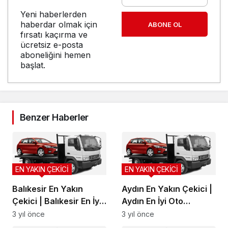
Yeni haberlerden
haberdar olmak için
ABONE OL
fırsatı kaçırma ve
ücretsiz e-posta
aboneliğini hemen
başlat.
Benzer Haberler
EN YAKIN ÇEKİCİ
EN YAKIN ÇEKİCİ
Balıkesir En Yakın
Aydın En Yakın Çekici |
Çekici | Balıkesir En İyi
Aydın En İyi Oto
Oto Kurtarma, Balıkesir
Kurtarma, Aydın Yol
3 yıl önce
3 yıl önce
Yol Yardım
Yardım