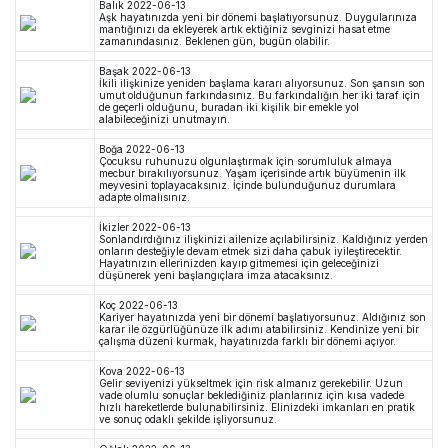
Balık
2022-06-13
Aşk hayatınızda yeni bir dönemi başlatıyorsunuz. Duygularınıza
mantığınızı da ekleyerek artık ektiğiniz sevginizi hasat etme
zamanındasınız. Beklenen gün, bugün olabilir.
Başak
2022-06-13
İkili ilişkinize yeniden başlama kararı alıyorsunuz. Son şansın son
umut olduğunun farkındasınız. Bu farkındalığın her iki taraf için
de geçerli olduğunu, buradan iki kişilik bir emekle yol
alabileceğinizi unutmayın.
Boğa
2022-06-13
Çocuksu ruhunuzu olgunlaştırmak için sorumluluk almaya
mecbur bırakılıyorsunuz. Yaşam içerisinde artık büyümenin ilk
meyvesini toplayacaksınız. İçinde bulunduğunuz durumlara
adapte olmalısınız.
İkizler
2022-06-13
Sonlandırdığınız ilişkinizi ailenize açılabilirsiniz. Kaldığınız yerden
onların desteğiyle devam etmek sizi daha çabuk iyileştirecektir.
Hayatınızın ellerinizden kayıp gitmemesi için geleceğinizi
düşünerek yeni başlangıçlara imza atacaksınız.
Koç
2022-06-13
Kariyer hayatınızda yeni bir dönemi başlatıyorsunuz. Aldığınız son
karar ile özgürlüğünüze ilk adımı atabilirsiniz. Kendinize yeni bir
çalışma düzeni kurmak, hayatınızda farklı bir dönemi açıyor.
Kova
2022-06-13
Gelir seviyenizi yükseltmek için risk almanız gerekebilir. Uzun
vade olumlu sonuçlar beklediğiniz planlarınız için kısa vadede
hızlı hareketlerde bulunabilirsiniz. Elinizdeki imkanları en pratik
ve sonuç odaklı şekilde işliyorsunuz.