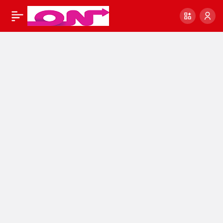
11 Health Benefits of
0
Paylaş
Coffee