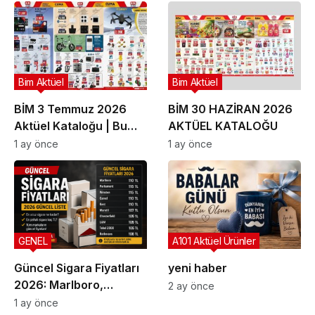
Olan Ürünler
Bim Aktüel
Bim Aktüel
BİM 3 Temmuz 2026
BİM 30 HAZİRAN 2026
Aktüel Kataloğu | Bu
AKTÜEL KATALOĞU
Hafta İndirime Giren
1 ay önce
1 ay önce
Ürünler
GENEL
A101 Aktüel Ürünler
Güncel Sigara Fiyatları
yeni haber
2026: Marlboro,
2 ay önce
Parliament, Winston,
1 ay önce