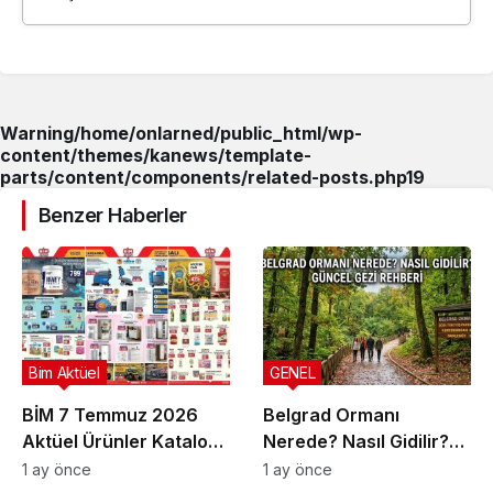
Warning
/home/onlarned/public_html/wp-
content/themes/kanews/template-
parts/content/components/related-posts.php
19
Benzer Haberler
Bim Aktüel
GENEL
BİM 7 Temmuz 2026
Belgrad Ormanı
Aktüel Ürünler Kataloğu
Nerede? Nasıl Gidilir?
| Bu Hafta İndirimde
Güncel Gezi Rehberi
1 ay önce
1 ay önce