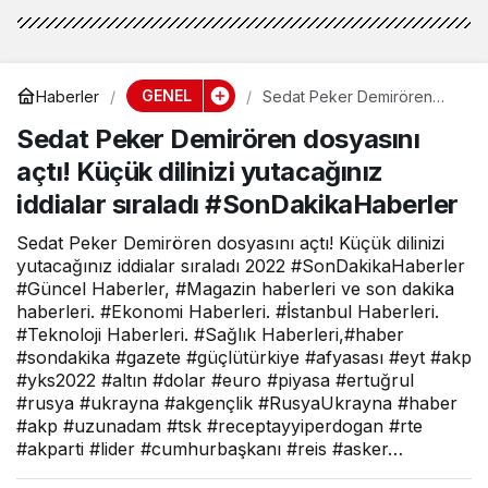
GENEL
Haberler
Sedat Peker Demirören
dosyasını açtı! Küçük dilinizi
Sedat Peker Demirören dosyasını
yutacağınız iddialar sıraladı
#SonDakikaHaberler
açtı! Küçük dilinizi yutacağınız
iddialar sıraladı #SonDakikaHaberler
Sedat Peker Demirören dosyasını açtı! Küçük dilinizi
yutacağınız iddialar sıraladı 2022 #SonDakikaHaberler
#Güncel Haberler, #Magazin haberleri ve son dakika
haberleri. #Ekonomi Haberleri. #İstanbul Haberleri.
#Teknoloji Haberleri. #Sağlık Haberleri,#haber
#sondakika #gazete #güçlütürkiye #afyasası #eyt #akp
#yks2022 #altın #dolar #euro #piyasa #ertuğrul
#rusya #ukrayna #akgençlik #RusyaUkrayna #haber
#akp #uzunadam #tsk #receptayyiperdogan #rte
#akparti #lider #cumhurbaşkanı #reis #asker…