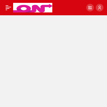
Sedat Peker
30
Paylaş
Demirören dosyasını
açtı! Küçük dilinizi
yutacağınız iddialar
sıraladı
#SonDakikaHaberler