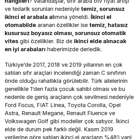
hangileri
? Vatandaşlar, sıfır araba ötv fiyat artışı
ve tedarik sorunları nedeniyle
temiz, sorunsuz
ikinci el arabala al
ımına yöneldi.
İkinci el
otomabilde
aranan özellikler ise
temiz, hatasız
kusursuz boyasız olması, sorunsuz otomatik
vites
gibi özellikler. Biz de
i
kinci elde alınacak
en iyi arabaları
haberimizde deriedik.
Türkiye’de 2017, 2018 ve 2019 yıllarının en çok
satılan sıfır araçları incelendiği zaman C sınıfının
önde olduğu rahatlıkla görülebilir. Türk ailelerinin
genellikle 1’den fazla çocuk sahibi olması ve bu
nedenle de geniş araçların çok sevilmesi nedeniyle
Ford Focus, FIAT Linea, Toyota Corolla, Opel
Astra, Renault Megane, Renault Fluence ve
Volkswagen Golf gibi modeller çok satıyor. İkinci
elde de durum pek farklı değil. Kasım 2019
verilerine göre satılan ikinci el araçların %48’i yani