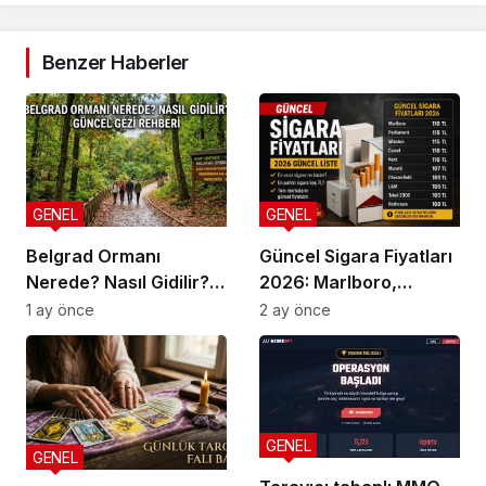
Benzer Haberler
GENEL
GENEL
Belgrad Ormanı
Güncel Sigara Fiyatları
Nerede? Nasıl Gidilir?
2026: Marlboro,
Güncel Gezi Rehberi
Parliament, Winston,
1 ay önce
2 ay önce
Camel ve Tüm Sigara
Markalarının Zamlı
Fiyat Listesi
GENEL
GENEL