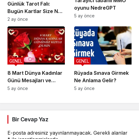
Tarayıcı tabanlı MMO
Günlük Tarot Falı:
oyunu NedreGPT
Bugün Kartlar Size Ne
5 ay önce
Söylüyor?
2 ay önce
GENEL
GENEL
8 Mart Dünya Kadınlar
Rüyada Sınava Girmek
Günü Mesajları ve
Ne Anlama Gelir?
Sözleri
5 ay önce
5 ay önce
Bir Cevap Yaz
E-posta adresiniz yayınlanmayacak.
Gerekli alanlar