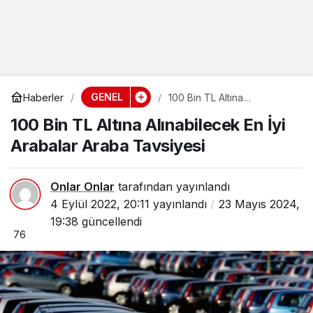
GENEL
Haberler
100 Bin TL Altına
Alınabilecek En İyi Arabalar
100 Bin TL Altına Alınabilecek En İyi
Araba Tavsiyesi
Arabalar Araba Tavsiyesi
Onlar Onlar
tarafından yayınlandı
4 Eylül 2022, 20:11
yayınlandı
23 Mayıs 2024,
19:38
güncellendi
76