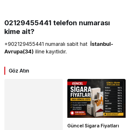
02129455441
telefon numarası
kime ait?
+902129455441 numaralı sabit hat
İstanbul-
Avrupa(34)
iline kayıtlıdır.
Göz Atın
Güncel Sigara Fiyatları