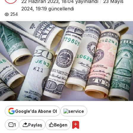
22 Haziran 2023, 18:04
yayınlandı
23 Mayıs
2024, 19:19
güncellendi
254
Google'da Abone Ol
1
Paylaş
Beğen