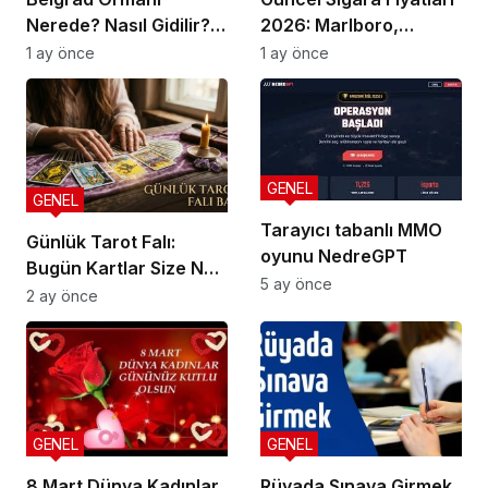
Nerede? Nasıl Gidilir?
2026: Marlboro,
Güncel Gezi Rehberi
Parliament, Winston,
1 ay önce
1 ay önce
Camel ve Tüm Sigara
Markalarının Zamlı
Fiyat Listesi
GENEL
GENEL
Tarayıcı tabanlı MMO
Günlük Tarot Falı:
oyunu NedreGPT
Bugün Kartlar Size Ne
5 ay önce
Söylüyor?
2 ay önce
GENEL
GENEL
8 Mart Dünya Kadınlar
Rüyada Sınava Girmek