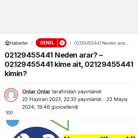
GENEL
Haberler
02129455441 Neden arar?
– 02129455441 kime ait,
02129455441 Neden arar? –
02129455441 kimin?
02129455441 kime ait, 02129455441
kimin?
Onlar Onlar
tarafından yayınlandı
22 Haziran 2023, 22:33
yayınlandı
23 Mayıs
2024, 19:46
güncellendi
100