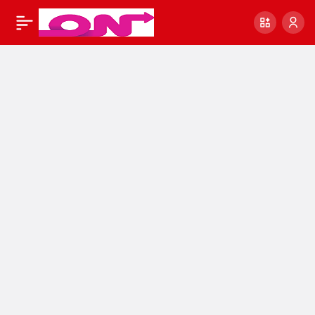
Merkez Bankası 27
1
Paylaş
Ay Sonra Faiz
Artırımına Gitti Dolar
Rekor Kırdı