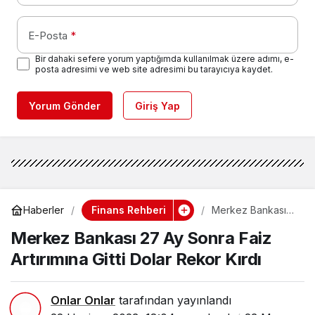
E-Posta
*
Bir dahaki sefere yorum yaptığımda kullanılmak üzere adımı, e-
posta adresimi ve web site adresimi bu tarayıcıya kaydet.
Yorum Gönder
Giriş Yap
Finans Rehberi
Haberler
Merkez Bankası
27 Ay Sonra Faiz
Merkez Bankası 27 Ay Sonra Faiz
Artırımına Gitti
Dolar Rekor Kırdı
Artırımına Gitti Dolar Rekor Kırdı
Onlar Onlar
tarafından yayınlandı