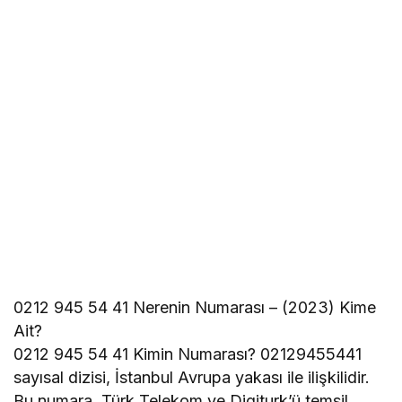
0212 945 54 41 Nerenin Numarası – (2023) Kime
Ait?
0212 945 54 41 Kimin Numarası? 02129455441
sayısal dizisi, İstanbul Avrupa yakası ile ilişkilidir.
Bu numara, Türk Telekom ve Digiturk’ü temsil