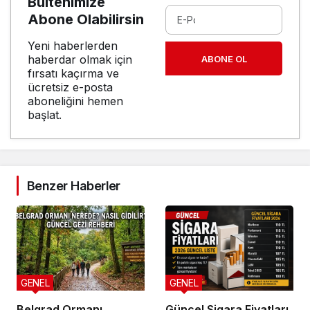
Bültenimize
Abone Olabilirsin
Yeni haberlerden
haberdar olmak için
ABONE OL
fırsatı kaçırma ve
ücretsiz e-posta
aboneliğini hemen
başlat.
Benzer Haberler
GENEL
GENEL
Belgrad Ormanı
Güncel Sigara Fiyatları