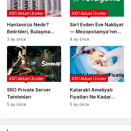
A101 Aktüel Ürünler
A101 Aktüel Ürünler
Hantavirüs Nedir?
Siirt Evden Eve Nakliyat
Belirtileri, Bulaşma
— Mezopotamya’nın
Yolları ve Korunma
Kapısında Güvenli
3 ay önce
4 ay önce
Yöntemleri
Taşınma
A101 Aktüel Ürünler
A101 Aktüel Ürünler
SRO Private Server
Katarakt Ameliyatı
Tanıtımları
Fiyatları Ne Kadar
2026: Güncel Liste
5 ay önce
5 ay önce