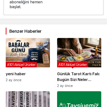
aboneliğini hemen
başlat.
Benzer Haberler
A101 Aktüel Ürünler
A101 Aktüel Ürünler
yeni haber
Günlük Tarot Kartı Falı:
Bugün Sizi Neler
2 ay önce
Bekliyor?
2 ay önce