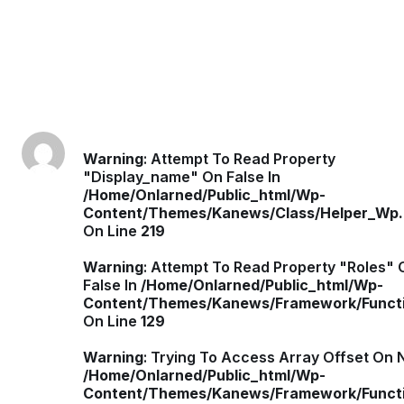
Warning
: Attempt To Read Property
"display_name" On False In
/home/onlarned/public_html/wp-
Content/themes/kanews/class/Helper_Wp
On Line
219
Warning
: Attempt To Read Property "roles" 
False In
/home/onlarned/public_html/wp-
Content/themes/kanews/framework/funct
On Line
129
Warning
: Trying To Access Array Offset On N
/home/onlarned/public_html/wp-
Content/themes/kanews/framework/funct