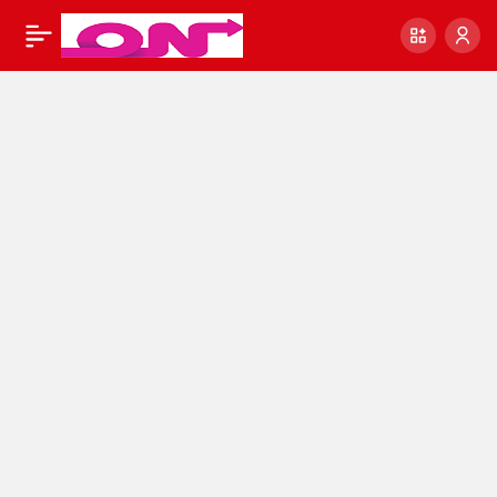
İsveç ve Avrupa için
0
Paylaş
yeni bir dönemin
başlangıcı olacak
kararlar.