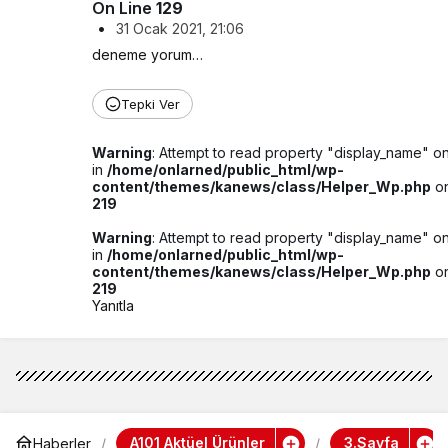
On Line
129
•
31 Ocak 2021, 21:06
deneme yorum…
Tepki Ver
Warning
: Attempt to read property "display_name" on
in
/home/onlarned/public_html/wp-
content/themes/kanews/class/Helper_Wp.php
on
219
Warning
: Attempt to read property "display_name" on
in
/home/onlarned/public_html/wp-
content/themes/kanews/class/Helper_Wp.php
on
219
Yanıtla
A101 Aktüel Ürünler
3.Sayfa
Haberler