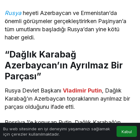
Rusya
heyeti Azerbaycan ve Ermenistan’da
önemli görüşmeler gerçekleştirirken Paşinyan’a
tüm umutlarını başladığı Rusya’dan yine kötü
haber geldi.
“Dağlık Karabağ
Azerbaycan’ın Ayrılmaz Bir
Parçası”
Rusya Devlet Başkanı
Vladimir Putin
, Dağlık
Karabağ’ın Azerbaycan topraklarının ayrılmaz bir
parçası olduğunu ifade etti.
Rossiya 1’e konuşan Putin, Dağlık Karabağ’ın
0
Bu web sitesinde en iyi deneyimi yaşamanızı sağlamak
aidiyeti ile ilgili değerlendirmesinde bölgenin
Kabul
için çerezler kullanılmaktadır.
Anasayfa
Akış
Hesabım
Bildirimler
Azerbaycan topraklarının ayrılmaz bir parçası