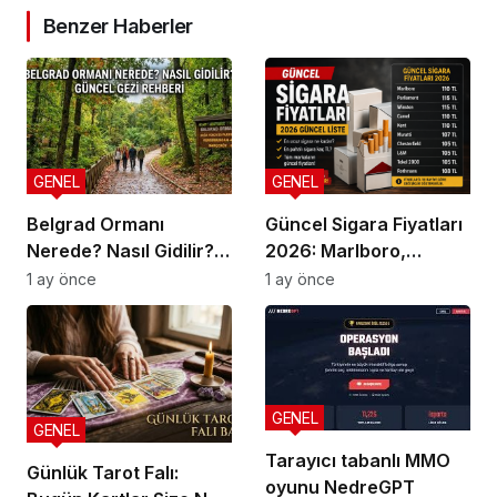
Benzer Haberler
GENEL
GENEL
Belgrad Ormanı
Güncel Sigara Fiyatları
Nerede? Nasıl Gidilir?
2026: Marlboro,
Güncel Gezi Rehberi
Parliament, Winston,
1 ay önce
1 ay önce
Camel ve Tüm Sigara
Markalarının Zamlı
Fiyat Listesi
GENEL
GENEL
Tarayıcı tabanlı MMO
Günlük Tarot Falı:
oyunu NedreGPT