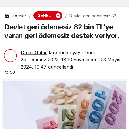
GENEL
Haberler
Devlet geri ödemesiz 82
bin TL’ye varan geri
Devlet geri ödemesiz 82 bin TL’ye
ödemesiz destek veriyor.
varan geri ödemesiz destek veriyor.
Onlar Onlar
tarafından yayınlandı
25 Temmuz 2022, 18:10
yayınlandı
23 Mayıs
2024, 19:47
güncellendi
50