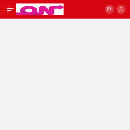
Devlet geri ödemesiz
0
Paylaş
82 bin TL’ye varan
geri ödemesiz destek
veriyor.