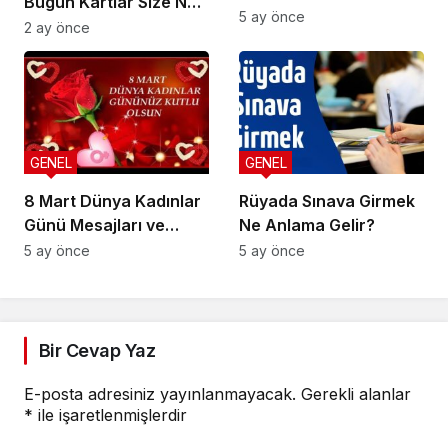
Bugün Kartlar Size Ne
5 ay önce
Söylüyor?
2 ay önce
GENEL
GENEL
8 Mart Dünya Kadınlar
Rüyada Sınava Girmek
Günü Mesajları ve
Ne Anlama Gelir?
Sözleri
5 ay önce
5 ay önce
Bir Cevap Yaz
E-posta adresiniz yayınlanmayacak.
Gerekli alanlar
*
ile işaretlenmişlerdir