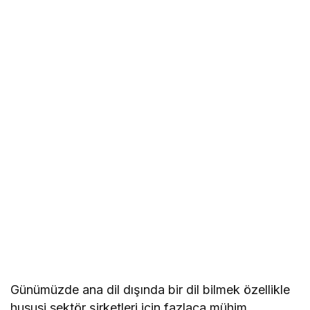
Günümüzde ana dil dışında bir dil bilmek özellikle
hususi sektör şirketleri için fazlaca mühim.