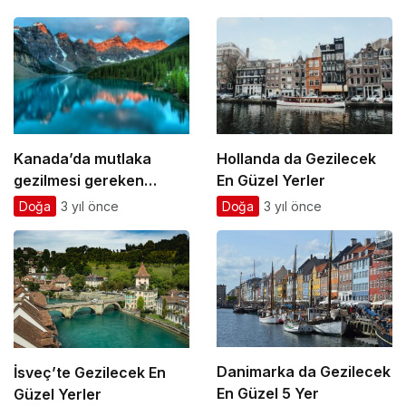
Kanada’da mutlaka
Hollanda da Gezilecek
gezilmesi gereken
En Güzel Yerler
yerler listesi
Doğa
3 yıl önce
Doğa
3 yıl önce
Danimarka da Gezilecek
İsveç’te Gezilecek En
En Güzel 5 Yer
Güzel Yerler