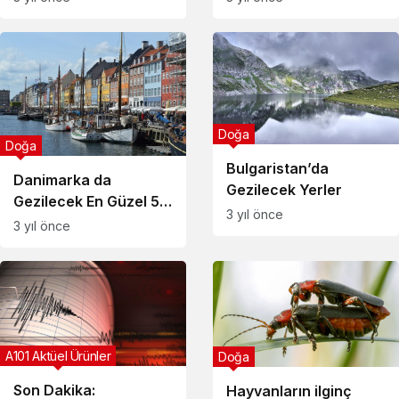
Doğa
Doğa
Bulgaristan’da
Danimarka da
Gezilecek Yerler
Gezilecek En Güzel 5
3 yıl önce
Yer
3 yıl önce
A101 Aktüel Ürünler
Doğa
Son Dakika:
Hayvanların ilginç