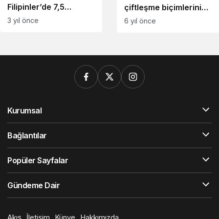
Filipinler’de 7,5
çiftleşme biçimlerini
büyüklüğünde deprem
National Geographic
3 yıl önce
6 yıl önce
görüntüledi.
Kurumsal
Bağlantılar
Popüler Sayfalar
Gündeme Dair
Akış
İletişim
Künye
Hakkımızda