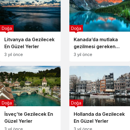
Doğa
Doğa
Litvanya da Gezilecek
Kanada’da mutlaka
En Güzel Yerler
gezilmesi gereken
yerler listesi
3 yıl önce
3 yıl önce
Doğa
Doğa
İsveç’te Gezilecek En
Hollanda da Gezilecek
Güzel Yerler
En Güzel Yerler
3 yıl önce
3 yıl önce