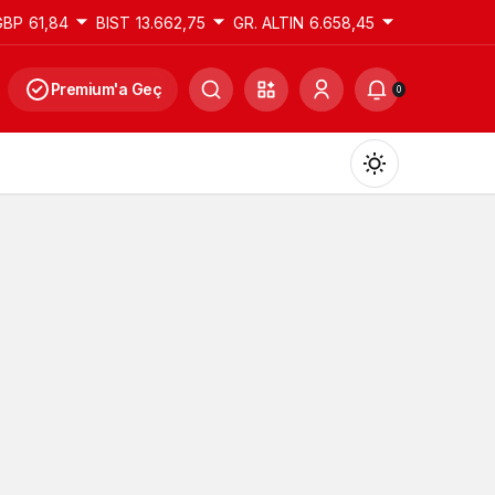
GBP
61,84
BIST
13.662,75
GR. ALTIN
6.658,45
Premium'a Geç
0
Gündüz Modu
Gündüz modunu seçin.
Gece Modu
Gece modunu seçin.