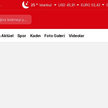
25 °
Istanbul
USD
45,91
EURO
53,42
 Aktüel
Spor
Kadın
Foto Galeri
Videolar