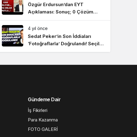
Özgür Erdursun’dan EYT
Açıklaması: Sonuç; 0 Çözüm
#SonDakikaHaberler
4 yıl önce
Sedat Peker’in Son İddiaları
‘Fotoğraflarla’ Doğrulandı! Seçil
Özer KRT Ana Haber
#SonDakikaHaberler
Gündeme Dair
İş Fikirleri
Para Kazanma
FOTO GALERİ