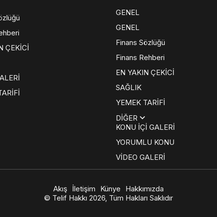
GENEL
özlüğü
GENEL
ehberi
Finans Sözlüğü
N ÇEKİCİ
Finans Rehberi
EN YAKIN ÇEKİCİ
ALERİ
SAĞLIK
ARİFİ
YEMEK TARİFİ
DİĞER
KONU İÇİ GALERİ
YORUMLU KONU
VİDEO GALERİ
Akış
İletişim
Künye
Hakkımızda
© Telif Hakkı 2026, Tüm Hakları Saklıdır