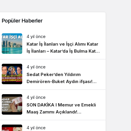
Sistem Modu
Sistem modunu seçin.
Popüler Haberler
4 yıl önce
Katar İş İlanları ve İşçi Alımı Katar
İş İlanları – Katar’da İş Bulma Katar
İşçi Alımı ve İşçi Götüren Firmalar
– Yurtdışı İş İlanları
4 yıl önce
Sedat Peker’den Yıldırım
Demirören-Buket Aydın ifşası!
Yasak aşk skandalını patlattı
#SonDakikaHaberler
4 yıl önce
SON DAKİKA I Memur ve Emekli
Maaş Zammı Açıklandı!
#SonDakikaHaberler
4 yıl önce