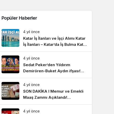
Sistem Modu
Sistem modunu seçin.
Popüler Haberler
4 yıl önce
Katar İş İlanları ve İşçi Alımı Katar
İş İlanları – Katar’da İş Bulma Katar
İşçi Alımı ve İşçi Götüren Firmalar
– Yurtdışı İş İlanları
4 yıl önce
Sedat Peker’den Yıldırım
Demirören-Buket Aydın ifşası!
Yasak aşk skandalını patlattı
#SonDakikaHaberler
4 yıl önce
SON DAKİKA I Memur ve Emekli
Maaş Zammı Açıklandı!
#SonDakikaHaberler
4 yıl önce