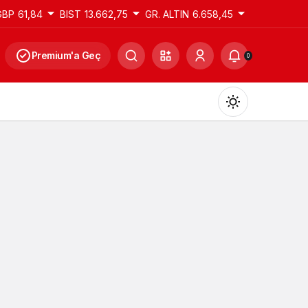
GBP
61,84
BIST
13.662,75
GR. ALTIN
6.658,45
Premium'a Geç
0
Gündüz Modu
Gündüz modunu seçin.
Gece Modu
Gece modunu seçin.