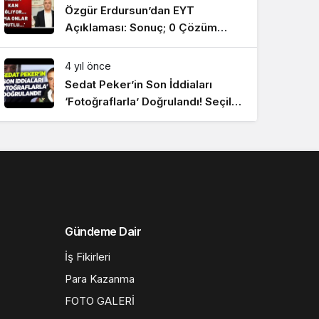
Özgür Erdursun’dan EYT
Açıklaması: Sonuç; 0 Çözüm
#SonDakikaHaberler
4 yıl önce
Sedat Peker’in Son İddiaları
‘Fotoğraflarla’ Doğrulandı! Seçil
Özer KRT Ana Haber
#SonDakikaHaberler
Gündeme Dair
İş Fikirleri
Para Kazanma
FOTO GALERİ