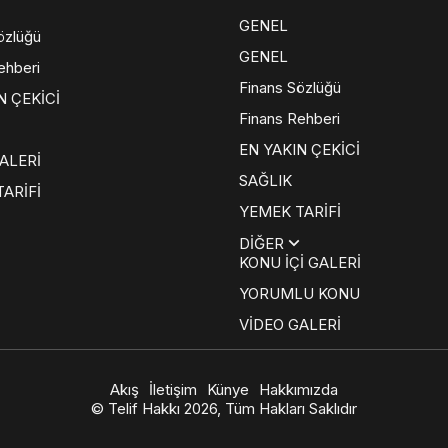
GENEL
özlüğü
GENEL
ehberi
Finans Sözlüğü
N ÇEKİCİ
Finans Rehberi
EN YAKIN ÇEKİCİ
ALERİ
SAĞLIK
ARİFİ
YEMEK TARİFİ
DİĞER
KONU İÇİ GALERİ
YORUMLU KONU
VİDEO GALERİ
Akış
İletişim
Künye
Hakkımızda
© Telif Hakkı 2026, Tüm Hakları Saklıdır