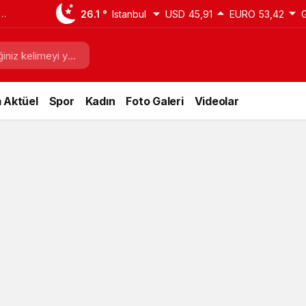
26.1 °
Istanbul
USD
45,91
EURO
53,42
 Aktüel
Spor
Kadın
Foto Galeri
Videolar