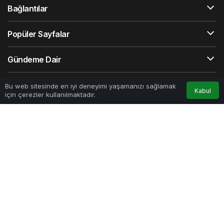
Bağlantılar
Popüler Sayfalar
Gündeme Dair
0
Bu web sitesinde en iyi deneyimi yaşamanızı sağlamak
Kabul
Akış
İletişim
Künye
Hakkımızda
için çerezler kullanılmaktadır.
Anasayfa
Akış
Hesabım
Bildirimler
© Telif Hakkı 2026, Tüm Hakları Saklıdır