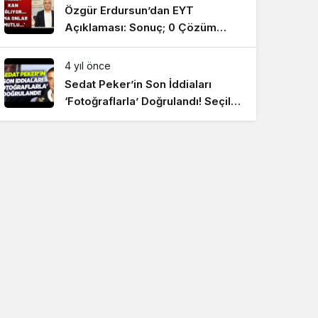
Özgür Erdursun’dan EYT
Açıklaması: Sonuç; 0 Çözüm
#SonDakikaHaberler
4 yıl önce
Sedat Peker’in Son İddiaları
‘Fotoğraflarla’ Doğrulandı! Seçil
Özer KRT Ana Haber
#SonDakikaHaberler