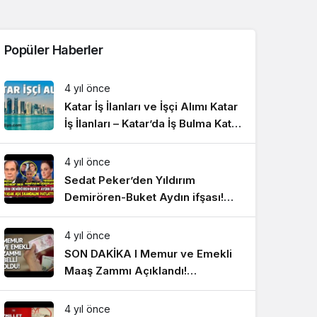
Sistem Modu
Sistem modunu seçin.
Popüler Haberler
4 yıl önce
Katar İş İlanları ve İşçi Alımı Katar
İş İlanları – Katar’da İş Bulma Katar
İşçi Alımı ve İşçi Götüren Firmalar
– Yurtdışı İş İlanları
4 yıl önce
Sedat Peker’den Yıldırım
Demirören-Buket Aydın ifşası!
Yasak aşk skandalını patlattı
#SonDakikaHaberler
4 yıl önce
SON DAKİKA I Memur ve Emekli
Maaş Zammı Açıklandı!
#SonDakikaHaberler
4 yıl önce