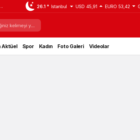
26.1 °
Istanbul
USD
45,91
EURO
53,42
 Aktüel
Spor
Kadın
Foto Galeri
Videolar