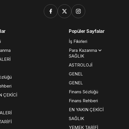
lar
Popüler Sayfalar
i
İş Fikirleri
zanma
Para Kazanma
SAĞLIK
ALERİ
ASTROLOJİ
GENEL
özlüğü
GENEL
ehberi
Finans Sözlüğü
N ÇEKİCİ
Finans Rehberi
EN YAKIN ÇEKİCİ
ALERİ
SAĞLIK
ARİFİ
YEMEK TARİFİ