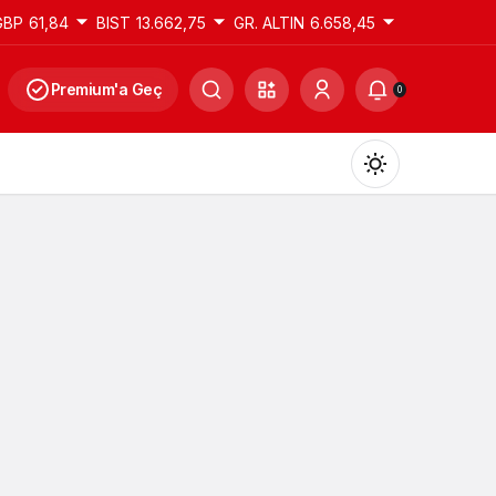
GBP
61,84
BIST
13.662,75
GR. ALTIN
6.658,45
Premium'a Geç
0
Gündüz Modu
Gündüz modunu seçin.
Gece Modu
Gece modunu seçin.