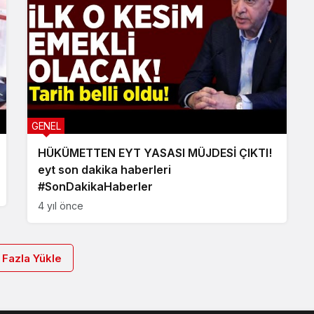
GENEL
HÜKÜMETTEN EYT YASASI MÜJDESİ ÇIKTI!
eyt son dakika haberleri
#SonDakikaHaberler
4 yıl önce
 Fazla Yükle