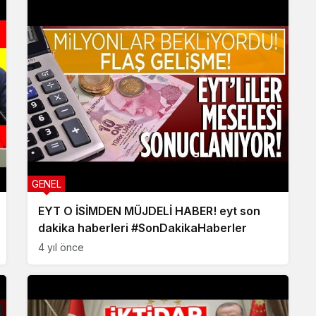
GENEL
EYT O İSİMDEN MÜJDELİ HABER! eyt son
dakika haberleri #SonDakikaHaberler
4 yıl önce