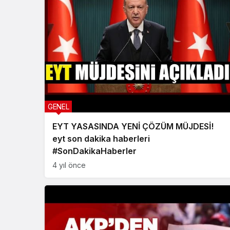
GENEL
EYT YASASINDA YENİ ÇÖZÜM MÜJDESİ!
eyt son dakika haberleri
#SonDakikaHaberler
4 yıl önce