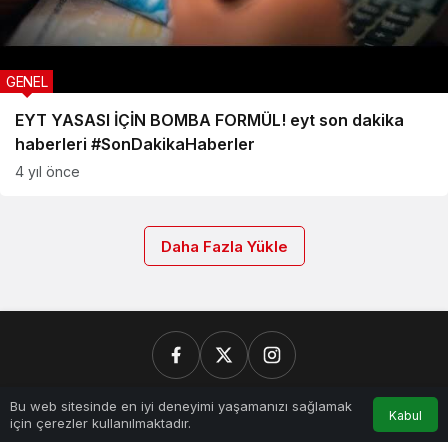
GENEL
EYT YASASI İÇİN BOMBA FORMÜL! eyt son dakika
haberleri #SonDakikaHaberler
4 yıl önce
Daha Fazla Yükle
0
Bu web sitesinde en iyi deneyimi yaşamanızı sağlamak
Kabul
Kurumsal
için çerezler kullanılmaktadır.
Anasayfa
Akış
Hesabım
Bildirimler