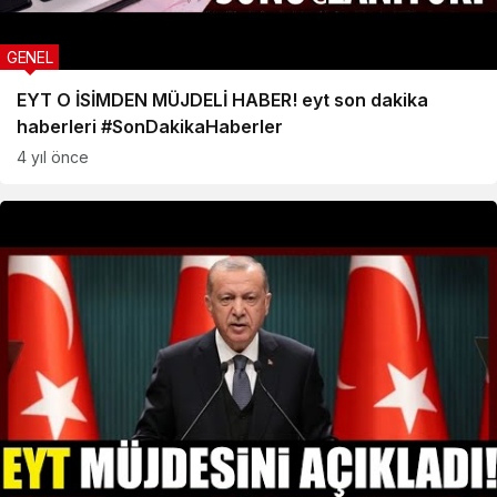
GENEL
EYT O İSİMDEN MÜJDELİ HABER! eyt son dakika
haberleri #SonDakikaHaberler
4 yıl önce