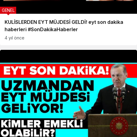
GENEL
KULİSLERDEN EYT MÜJDESİ GELDİ! eyt son dakika
haberleri #SonDakikaHaberler
4 yıl önce