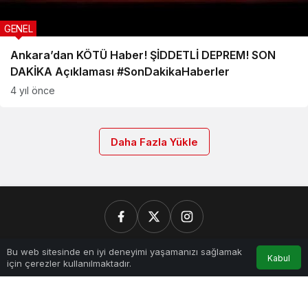
GENEL
Ankara’dan KÖTÜ Haber! ŞİDDETLİ DEPREM! SON
DAKİKA Açıklaması #SonDakikaHaberler
4 yıl önce
Daha Fazla Yükle
0
Bu web sitesinde en iyi deneyimi yaşamanızı sağlamak
Kabul
Kurumsal
için çerezler kullanılmaktadır.
Anasayfa
Akış
Hesabım
Bildirimler
Bağlantılar