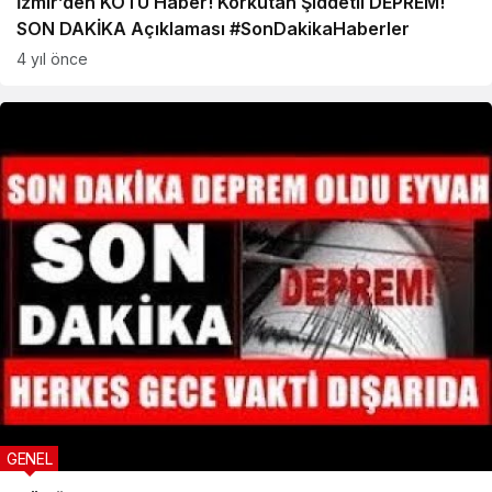
İzmir’den KÖTÜ Haber! Korkutan Şiddetli DEPREM!
SON DAKİKA Açıklaması #SonDakikaHaberler
4 yıl önce
GENEL