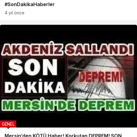
#SonDakikaHaberler
4 yıl önce
GENEL
Mersin’den KÖTÜ Haber! Korkutan DEPREM! SON