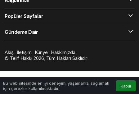
Bağlantılar
Popüler Sayfalar
Gündeme Dair
Akış
İletişim
Künye
Hakkımızda
© Telif Hakkı 2026, Tüm Hakları Saklıdır
0
Bu web sitesinde en iyi deneyimi yaşamanızı sağlamak
Kabul
için çerezler kullanılmaktadır.
Anasayfa
Akış
Hesabım
Bildirimler