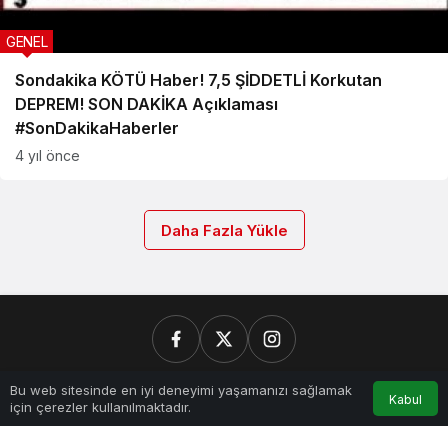
GENEL
Sondakika KÖTÜ Haber! 7,5 ŞİDDETLİ Korkutan
DEPREM! SON DAKİKA Açıklaması
#SonDakikaHaberler
4 yıl önce
Daha Fazla Yükle
0
Bu web sitesinde en iyi deneyimi yaşamanızı sağlamak
Kabul
Kurumsal
için çerezler kullanılmaktadır.
Anasayfa
Akış
Hesabım
Bildirimler