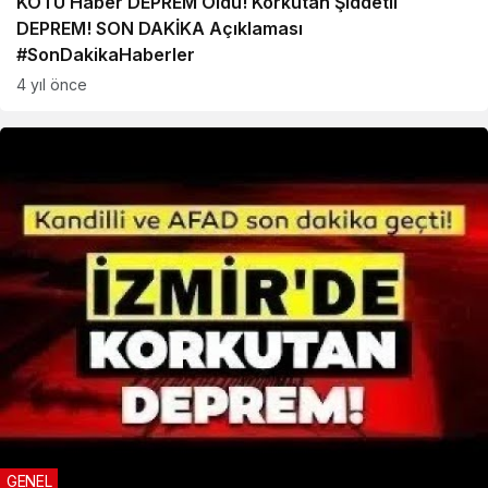
KÖTÜ Haber DEPREM Oldu! Korkutan Şiddetli
DEPREM! SON DAKİKA Açıklaması
#SonDakikaHaberler
4 yıl önce
GENEL