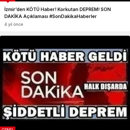
İzmir’den KÖTÜ Haber! Korkutan DEPREM! SON
DAKİKA Açıklaması #SonDakikaHaberler
4 yıl önce
GENEL