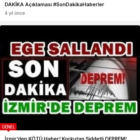
DAKİKA Açıklaması #SonDakikaHaberler
4 yıl önce
GENEL
İzmir’den KÖTÜ Haber! Korkutan Şiddetli DEPREM!