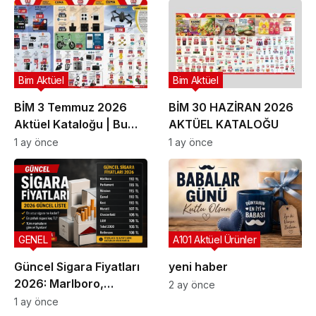
Bim Aktüel
Bim Aktüel
BİM 3 Temmuz 2026
BİM 30 HAZİRAN 2026
Aktüel Kataloğu | Bu
AKTÜEL KATALOĞU
Hafta İndirime Giren
1 ay önce
1 ay önce
Ürünler
GENEL
A101 Aktüel Ürünler
Güncel Sigara Fiyatları
yeni haber
2026: Marlboro,
2 ay önce
Parliament, Winston,
1 ay önce