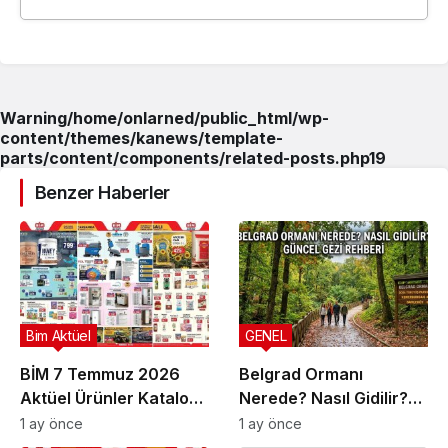
Warning
/home/onlarned/public_html/wp-
content/themes/kanews/template-
parts/content/components/related-posts.php
19
Benzer Haberler
Bim Aktüel
GENEL
BİM 7 Temmuz 2026
Belgrad Ormanı
Aktüel Ürünler Kataloğu
Nerede? Nasıl Gidilir?
| Bu Hafta İndirimde
Güncel Gezi Rehberi
1 ay önce
1 ay önce
Olan Ürünler